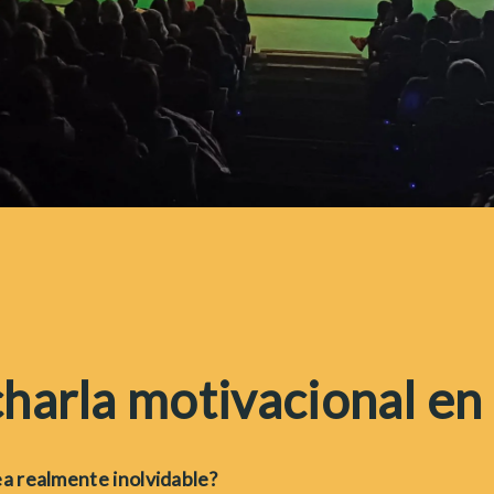
charla motivacional en
a realmente inolvidable?