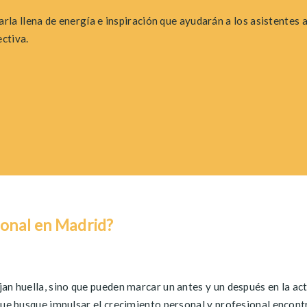
arla llena de energía
e
inspiración que ayudarán a los asistentes 
ctiva.
ional en Madrid?
jan huella, sino que pueden marcar un antes y un después en la ac
 que busque impulsar el crecimiento personal y profesional encont