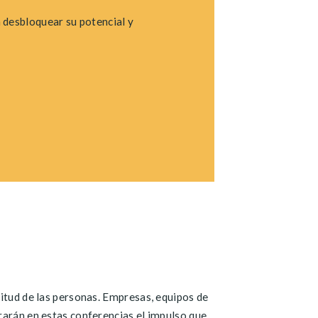
a desbloquear su potencial y
titud de las personas. Empresas, equipos de
rarán en estas conferencias el impulso que