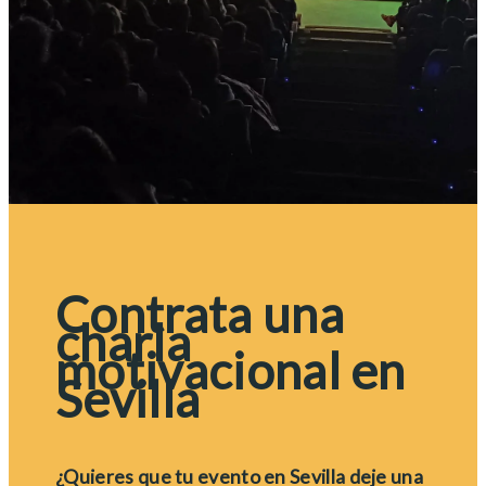
Contrata una
charla
motivacional en
Sevilla
¿Quieres que tu evento en Sevilla deje una