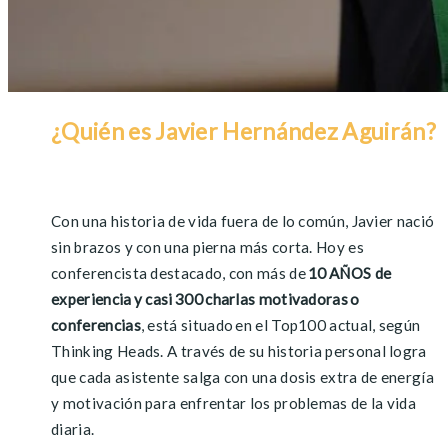
¿Quién es
Javier Hernández
Aguirán
?
Con una historia de vida fuera de lo común, Javier nació
sin brazos y con una pierna más corta. Hoy es
conferencista destacado, c
on
más de
10 AÑOS de
experiencia
y casi
300
charlas motivadoras
o
conferencias
,
está
situado
en el Top100 actual, según
Thinking
Heads
.
A través de su historia personal
logra
que cada asistente salga con una dosis extra de energía
y
motivación
para enfrentar los problemas de la
vida
diaria.