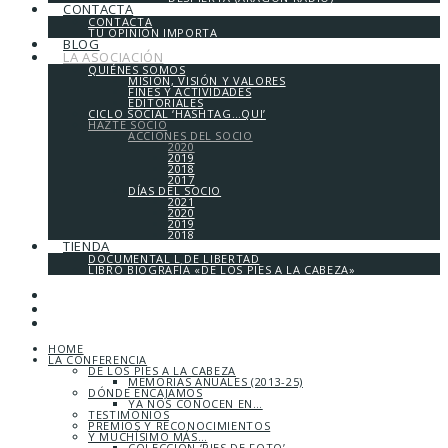
CONTACTA
CONTACTA
TU OPINIÓN IMPORTA
BLOG
LA ASOCIACIÓN
QUIÉNES SOMOS
MISIÓN, VISIÓN Y VALORES
FINES Y ACTIVIDADES
EDITORIALES
CICLO SOCIAL ‘HASHTAG…QUI’
HAZTE SOCIO
ACCIONES DEL SOCIO
2020
2019
2018
2017
DÍAS DEL SOCIO
2021
2020
2019
2018
TIENDA
DOCUMENTAL L DE LIBERTAD
LIBRO BIOGRAFÍA «DE LOS PIES A LA CABEZA»
HOME
LA CONFERENCIA
DE LOS PIES A LA CABEZA
MEMORIAS ANUALES (2013-25)
DÓNDE ENCAJAMOS
YA NOS CONOCEN EN…
TESTIMONIOS
PREMIOS Y RECONOCIMIENTOS
Y MUCHÍSIMO MÁS…
COLECCIÓN ‘PIES DE FOTO’