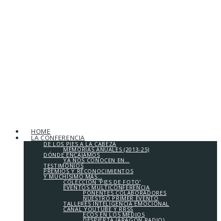
HOME
LA CONFERENCIA
DE LOS PIES A LA CABEZA
MEMORIAS ANUALES (2013-25)
DÓNDE ENCAJAMOS
YA NOS CONOCEN EN…
TESTIMONIOS
PREMIOS Y RECONOCIMIENTOS
Y MUCHÍSIMO MÁS…
COLECCIÓN ‘PIES DE FOTO’
EVENTOS MULTICONFERENCIA
PONENTES COLABORADORES
NUESTRO PRIMER EVENTO
TALLERES INTELIGENCIA EMOCIONAL
CANAL YOUTUBE Y RRSS
ECOS EN LOS MEDIOS
DESPIERTA (ARAGÓN RADIO)