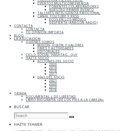
EVENTOS MULTICONFERENCIA
PONENTES COLABORADORES
NUESTRO PRIMER EVENTO
TALLERES INTELIGENCIA EMOCIONAL
CANAL YOUTUBE Y RRSS
ECOS EN LOS MEDIOS
DESPIERTA (ARAGÓN RADIO)
CONTACTA
CONTACTA
TU OPINIÓN IMPORTA
BLOG
LA ASOCIACIÓN
QUIÉNES SOMOS
MISIÓN, VISIÓN Y VALORES
FINES Y ACTIVIDADES
EDITORIALES
CICLO SOCIAL ‘HASHTAG…QUI’
HAZTE SOCIO
ACCIONES DEL SOCIO
2020
2019
2018
2017
DÍAS DEL SOCIO
2021
2020
2019
2018
TIENDA
DOCUMENTAL L DE LIBERTAD
LIBRO BIOGRAFÍA «DE LOS PIES A LA CABEZA»
BUSCAR
HAZTE TEAMER