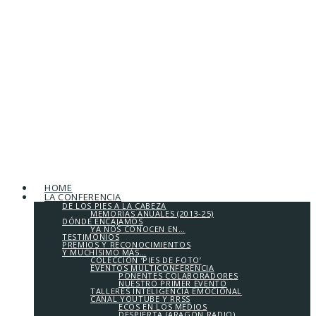
HOME
LA CONFERENCIA
DE LOS PIES A LA CABEZA
MEMORIAS ANUALES (2013-25)
DÓNDE ENCAJAMOS
YA NOS CONOCEN EN…
TESTIMONIOS
PREMIOS Y RECONOCIMIENTOS
Y MUCHÍSIMO MÁS…
COLECCIÓN ‘PIES DE FOTO’
EVENTOS MULTICONFERENCIA
PONENTES COLABORADORES
NUESTRO PRIMER EVENTO
TALLERES INTELIGENCIA EMOCIONAL
CANAL YOUTUBE Y RRSS
ECOS EN LOS MEDIOS
DESPIERTA (ARAGÓN RADIO)