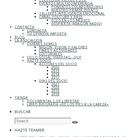
EVENTOS MULTICONFERENCIA
PONENTES COLABORADORES
NUESTRO PRIMER EVENTO
TALLERES INTELIGENCIA EMOCIONAL
CANAL YOUTUBE Y RRSS
ECOS EN LOS MEDIOS
DESPIERTA (ARAGÓN RADIO)
CONTACTA
CONTACTA
TU OPINIÓN IMPORTA
BLOG
LA ASOCIACIÓN
QUIÉNES SOMOS
MISIÓN, VISIÓN Y VALORES
FINES Y ACTIVIDADES
EDITORIALES
CICLO SOCIAL ‘HASHTAG…QUI’
HAZTE SOCIO
ACCIONES DEL SOCIO
2020
2019
2018
2017
DÍAS DEL SOCIO
2021
2020
2019
2018
TIENDA
DOCUMENTAL L DE LIBERTAD
LIBRO BIOGRAFÍA «DE LOS PIES A LA CABEZA»
BUSCAR
HAZTE TEAMER