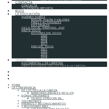
CONTACTA
CONTACTA
TU OPINIÓN IMPORTA
BLOG
LA ASOCIACIÓN
QUIÉNES SOMOS
MISIÓN, VISIÓN Y VALORES
FINES Y ACTIVIDADES
EDITORIALES
CICLO SOCIAL ‘HASHTAG…QUI’
HAZTE SOCIO
ACCIONES DEL SOCIO
2020
2019
2018
2017
DÍAS DEL SOCIO
2021
2020
2019
2018
TIENDA
DOCUMENTAL L DE LIBERTAD
LIBRO BIOGRAFÍA «DE LOS PIES A LA CABEZA»
HOME
LA CONFERENCIA
DE LOS PIES A LA CABEZA
MEMORIAS ANUALES (2013-25)
DÓNDE ENCAJAMOS
YA NOS CONOCEN EN…
TESTIMONIOS
PREMIOS Y RECONOCIMIENTOS
Y MUCHÍSIMO MÁS…
COLECCIÓN ‘PIES DE FOTO’