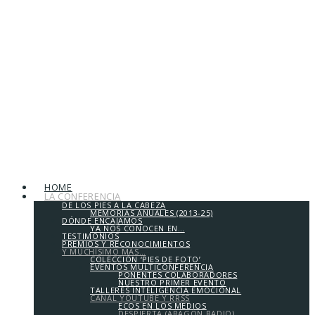
HOME
LA CONFERENCIA
DE LOS PIES A LA CABEZA
MEMORIAS ANUALES (2013-25)
DÓNDE ENCAJAMOS
YA NOS CONOCEN EN…
TESTIMONIOS
PREMIOS Y RECONOCIMIENTOS
Y MUCHÍSIMO MÁS…
COLECCIÓN ‘PIES DE FOTO’
EVENTOS MULTICONFERENCIA
PONENTES COLABORADORES
NUESTRO PRIMER EVENTO
TALLERES INTELIGENCIA EMOCIONAL
CANAL YOUTUBE Y RRSS
ECOS EN LOS MEDIOS
DESPIERTA (ARAGÓN RADIO)