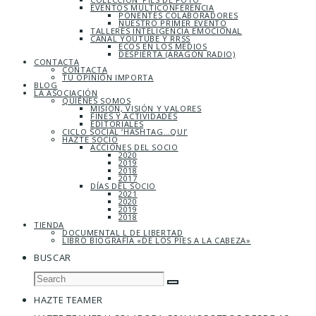
EVENTOS MULTICONFERENCIA
PONENTES COLABORADORES
NUESTRO PRIMER EVENTO
TALLERES INTELIGENCIA EMOCIONAL
CANAL YOUTUBE Y RRSS
ECOS EN LOS MEDIOS
DESPIERTA (ARAGÓN RADIO)
CONTACTA
CONTACTA
TU OPINIÓN IMPORTA
BLOG
LA ASOCIACIÓN
QUIÉNES SOMOS
MISIÓN, VISIÓN Y VALORES
FINES Y ACTIVIDADES
EDITORIALES
CICLO SOCIAL ‘HASHTAG…QUI’
HAZTE SOCIO
ACCIONES DEL SOCIO
2020
2019
2018
2017
DÍAS DEL SOCIO
2021
2020
2019
2018
TIENDA
DOCUMENTAL L DE LIBERTAD
LIBRO BIOGRAFÍA «DE LOS PIES A LA CABEZA»
BUSCAR
HAZTE TEAMER