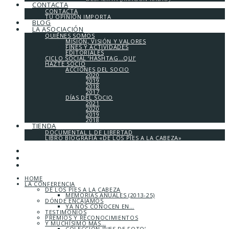
CONTACTA
CONTACTA
TU OPINIÓN IMPORTA
BLOG
LA ASOCIACIÓN
QUIÉNES SOMOS
MISIÓN, VISIÓN Y VALORES
FINES Y ACTIVIDADES
EDITORIALES
CICLO SOCIAL ‘HASHTAG…QUI’
HAZTE SOCIO
ACCIONES DEL SOCIO
2020
2019
2018
2017
DÍAS DEL SOCIO
2021
2020
2019
2018
TIENDA
DOCUMENTAL L DE LIBERTAD
LIBRO BIOGRAFÍA «DE LOS PIES A LA CABEZA»
HOME
LA CONFERENCIA
DE LOS PIES A LA CABEZA
MEMORIAS ANUALES (2013-25)
DÓNDE ENCAJAMOS
YA NOS CONOCEN EN…
TESTIMONIOS
PREMIOS Y RECONOCIMIENTOS
Y MUCHÍSIMO MÁS…
COLECCIÓN ‘PIES DE FOTO’