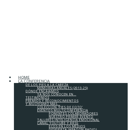
HOME
LA CONFERENCIA
DE LOS PIES A LA CABEZA
MEMORIAS ANUALES (2013-25)
DÓNDE ENCAJAMOS
YA NOS CONOCEN EN…
TESTIMONIOS
PREMIOS Y RECONOCIMIENTOS
Y MUCHÍSIMO MÁS…
COLECCIÓN ‘PIES DE FOTO’
EVENTOS MULTICONFERENCIA
PONENTES COLABORADORES
NUESTRO PRIMER EVENTO
TALLERES INTELIGENCIA EMOCIONAL
CANAL YOUTUBE Y RRSS
ECOS EN LOS MEDIOS
DESPIERTA (ARAGÓN RADIO)