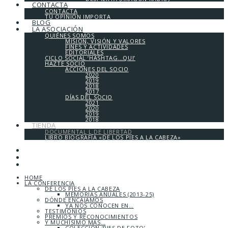
CONTACTA
CONTACTA
TU OPINIÓN IMPORTA
BLOG
LA ASOCIACIÓN
QUIÉNES SOMOS
MISIÓN, VISIÓN Y VALORES
FINES Y ACTIVIDADES
EDITORIALES
CICLO SOCIAL ‘HASHTAG…QUI’
HAZTE SOCIO
ACCIONES DEL SOCIO
2020
2019
2018
2017
DÍAS DEL SOCIO
2021
2020
2019
2018
TIENDA
DOCUMENTAL L DE LIBERTAD
LIBRO BIOGRAFÍA «DE LOS PIES A LA CABEZA»
HOME
LA CONFERENCIA
DE LOS PIES A LA CABEZA
MEMORIAS ANUALES (2013-25)
DÓNDE ENCAJAMOS
YA NOS CONOCEN EN…
TESTIMONIOS
PREMIOS Y RECONOCIMIENTOS
Y MUCHÍSIMO MÁS…
COLECCIÓN ‘PIES DE FOTO’