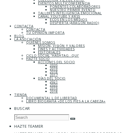
EVENTOS MULTICONFERENCIA
PONENTES COLABORADORES
NUESTRO PRIMER EVENTO
TALLERES INTELIGENCIA EMOCIONAL
CANAL YOUTUBE Y RRSS
ECOS EN LOS MEDIOS
DESPIERTA (ARAGÓN RADIO)
CONTACTA
CONTACTA
TU OPINIÓN IMPORTA
BLOG
LA ASOCIACIÓN
QUIÉNES SOMOS
MISIÓN, VISIÓN Y VALORES
FINES Y ACTIVIDADES
EDITORIALES
CICLO SOCIAL ‘HASHTAG…QUI’
HAZTE SOCIO
ACCIONES DEL SOCIO
2020
2019
2018
2017
DÍAS DEL SOCIO
2021
2020
2019
2018
TIENDA
DOCUMENTAL L DE LIBERTAD
LIBRO BIOGRAFÍA «DE LOS PIES A LA CABEZA»
BUSCAR
HAZTE TEAMER