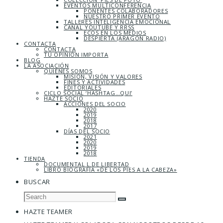
EVENTOS MULTICONFERENCIA
PONENTES COLABORADORES
NUESTRO PRIMER EVENTO
TALLERES INTELIGENCIA EMOCIONAL
CANAL YOUTUBE Y RRSS
ECOS EN LOS MEDIOS
DESPIERTA (ARAGÓN RADIO)
CONTACTA
CONTACTA
TU OPINIÓN IMPORTA
BLOG
LA ASOCIACIÓN
QUIÉNES SOMOS
MISIÓN, VISIÓN Y VALORES
FINES Y ACTIVIDADES
EDITORIALES
CICLO SOCIAL ‘HASHTAG…QUI’
HAZTE SOCIO
ACCIONES DEL SOCIO
2020
2019
2018
2017
DÍAS DEL SOCIO
2021
2020
2019
2018
TIENDA
DOCUMENTAL L DE LIBERTAD
LIBRO BIOGRAFÍA «DE LOS PIES A LA CABEZA»
BUSCAR
HAZTE TEAMER