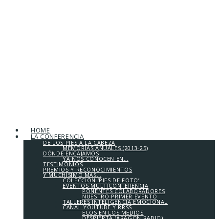
HOME
LA CONFERENCIA
DE LOS PIES A LA CABEZA
MEMORIAS ANUALES (2013-25)
DÓNDE ENCAJAMOS
YA NOS CONOCEN EN…
TESTIMONIOS
PREMIOS Y RECONOCIMIENTOS
Y MUCHÍSIMO MÁS…
COLECCIÓN ‘PIES DE FOTO’
EVENTOS MULTICONFERENCIA
PONENTES COLABORADORES
NUESTRO PRIMER EVENTO
TALLERES INTELIGENCIA EMOCIONAL
CANAL YOUTUBE Y RRSS
ECOS EN LOS MEDIOS
DESPIERTA (ARAGÓN RADIO)