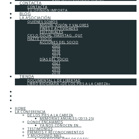
CONTACTA
CONTACTA
TU OPINIÓN IMPORTA
BLOG
LA ASOCIACIÓN
QUIÉNES SOMOS
MISIÓN, VISIÓN Y VALORES
FINES Y ACTIVIDADES
EDITORIALES
CICLO SOCIAL ‘HASHTAG…QUI’
HAZTE SOCIO
ACCIONES DEL SOCIO
2020
2019
2018
2017
DÍAS DEL SOCIO
2021
2020
2019
2018
TIENDA
DOCUMENTAL L DE LIBERTAD
LIBRO BIOGRAFÍA «DE LOS PIES A LA CABEZA»
HOME
LA CONFERENCIA
DE LOS PIES A LA CABEZA
MEMORIAS ANUALES (2013-25)
DÓNDE ENCAJAMOS
YA NOS CONOCEN EN…
TESTIMONIOS
PREMIOS Y RECONOCIMIENTOS
Y MUCHÍSIMO MÁS…
COLECCIÓN ‘PIES DE FOTO’