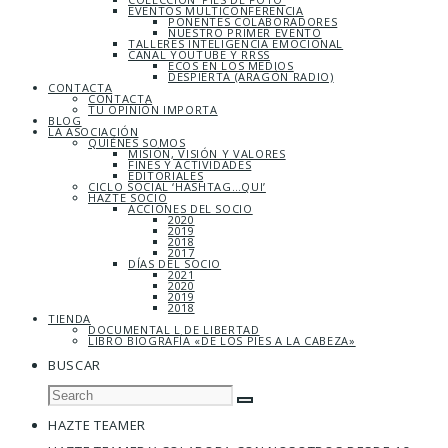
EVENTOS MULTICONFERENCIA
PONENTES COLABORADORES
NUESTRO PRIMER EVENTO
TALLERES INTELIGENCIA EMOCIONAL
CANAL YOUTUBE Y RRSS
ECOS EN LOS MEDIOS
DESPIERTA (ARAGÓN RADIO)
CONTACTA
CONTACTA
TU OPINIÓN IMPORTA
BLOG
LA ASOCIACIÓN
QUIÉNES SOMOS
MISIÓN, VISIÓN Y VALORES
FINES Y ACTIVIDADES
EDITORIALES
CICLO SOCIAL ‘HASHTAG…QUI’
HAZTE SOCIO
ACCIONES DEL SOCIO
2020
2019
2018
2017
DÍAS DEL SOCIO
2021
2020
2019
2018
TIENDA
DOCUMENTAL L DE LIBERTAD
LIBRO BIOGRAFÍA «DE LOS PIES A LA CABEZA»
BUSCAR
HAZTE TEAMER