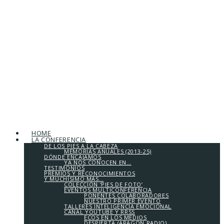
HOME
LA CONFERENCIA
DE LOS PIES A LA CABEZA
MEMORIAS ANUALES (2013-25)
DÓNDE ENCAJAMOS
YA NOS CONOCEN EN…
TESTIMONIOS
PREMIOS Y RECONOCIMIENTOS
Y MUCHÍSIMO MÁS…
COLECCIÓN ‘PIES DE FOTO’
EVENTOS MULTICONFERENCIA
PONENTES COLABORADORES
NUESTRO PRIMER EVENTO
TALLERES INTELIGENCIA EMOCIONAL
CANAL YOUTUBE Y RRSS
ECOS EN LOS MEDIOS
DESPIERTA (ARAGÓN RADIO)