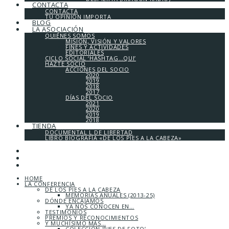
CONTACTA
CONTACTA
TU OPINIÓN IMPORTA
BLOG
LA ASOCIACIÓN
QUIÉNES SOMOS
MISIÓN, VISIÓN Y VALORES
FINES Y ACTIVIDADES
EDITORIALES
CICLO SOCIAL ‘HASHTAG…QUI’
HAZTE SOCIO
ACCIONES DEL SOCIO
2020
2019
2018
2017
DÍAS DEL SOCIO
2021
2020
2019
2018
TIENDA
DOCUMENTAL L DE LIBERTAD
LIBRO BIOGRAFÍA «DE LOS PIES A LA CABEZA»
HOME
LA CONFERENCIA
DE LOS PIES A LA CABEZA
MEMORIAS ANUALES (2013-25)
DÓNDE ENCAJAMOS
YA NOS CONOCEN EN…
TESTIMONIOS
PREMIOS Y RECONOCIMIENTOS
Y MUCHÍSIMO MÁS…
COLECCIÓN ‘PIES DE FOTO’