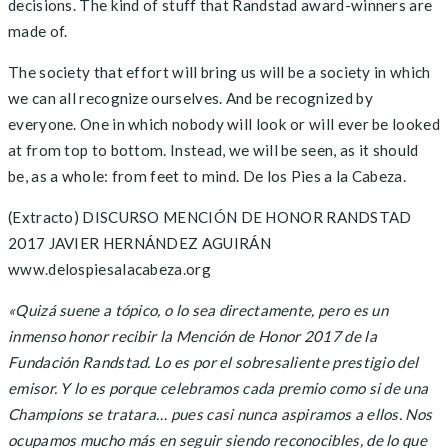
decisions. The kind of stuff that Randstad award-winners are
made of.
The society that effort will bring us will be a society in which
we can all recognize ourselves. And be recognized by
everyone. One in which nobody will look or will ever be looked
at from top to bottom. Instead, we will be seen, as it should
be, as a whole: from feet to mind. De los Pies a la Cabeza.
(Extracto) DISCURSO MENCIÓN DE HONOR RANDSTAD
2017 JAVIER HERNÁNDEZ AGUIRÁN
www.delospiesalacabeza.org
«Quizá suene a tópico, o lo sea directamente, pero es un
inmenso honor recibir la Mención de Honor 2017 de la
Fundación Randstad. Lo es por el sobresaliente prestigio del
emisor. Y lo es porque celebramos cada premio como si de una
Champions se tratara… pues casi nunca aspiramos a ellos. Nos
ocupamos mucho más en seguir siendo reconocibles, de lo que