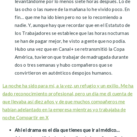
levantándome por lo menos siete horas después. Lo de
las ocho o las nueve de la mañana lo he vivido poco. En
fin… que me ha ido bien pero no se lo recomiendo a
nadie. Y, aunque hay que recordar que en el Estatuto de
los Trabajadores se establece que las horas nocturnas
se han de pagar mejor, he visto a gente que no podía.
Hubo una vez que en Canal+ se retransmitió la Copa
América, tuvieron que trabajar de madrugada durante
dos o tres semanas y hubo compañeros que se
convirtieron en auténticos despojos humanos.
La noche ha sido para mí, a la vez, un refugio y un exilio. Me ha
dado reconocimiento profesional, pero un día me di cuenta de
que llevaba así diez años y de que muchos compañeros me
habían adelantado en la empresa mientras yo trabajaba de
noche
Compartir en X
Ahí el drama es el día que tienes que ir al médico…