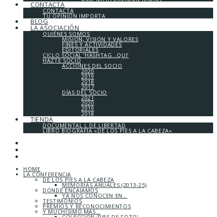
CONTACTA
CONTACTA
TU OPINIÓN IMPORTA
BLOG
LA ASOCIACIÓN
QUIÉNES SOMOS
MISIÓN, VISIÓN Y VALORES
FINES Y ACTIVIDADES
EDITORIALES
CICLO SOCIAL ‘HASHTAG…QUI’
HAZTE SOCIO
ACCIONES DEL SOCIO
2020
2019
2018
2017
DÍAS DEL SOCIO
2021
2020
2019
2018
TIENDA
DOCUMENTAL L DE LIBERTAD
LIBRO BIOGRAFÍA «DE LOS PIES A LA CABEZA»
HOME
LA CONFERENCIA
DE LOS PIES A LA CABEZA
MEMORIAS ANUALES (2013-25)
DÓNDE ENCAJAMOS
YA NOS CONOCEN EN…
TESTIMONIOS
PREMIOS Y RECONOCIMIENTOS
Y MUCHÍSIMO MÁS…
COLECCIÓN ‘PIES DE FOTO’