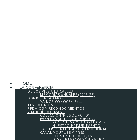
HOME
LA CONFERENCIA
DE LOS PIES A LA CABEZA
MEMORIAS ANUALES (2013-25)
DÓNDE ENCAJAMOS
YA NOS CONOCEN EN…
TESTIMONIOS
PREMIOS Y RECONOCIMIENTOS
Y MUCHÍSIMO MÁS…
COLECCIÓN ‘PIES DE FOTO’
EVENTOS MULTICONFERENCIA
PONENTES COLABORADORES
NUESTRO PRIMER EVENTO
TALLERES INTELIGENCIA EMOCIONAL
CANAL YOUTUBE Y RRSS
ECOS EN LOS MEDIOS
DESPIERTA (ARAGÓN RADIO)