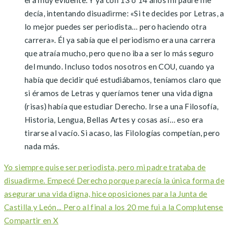
era muy evidente. Y ya con 13 o 14 años mi padre me
decía, intentando disuadirme: «Si te decides por Letras, a
lo mejor puedes ser periodista… pero haciendo otra
carrera». Él ya sabía que el periodismo era una carrera
que atraía mucho, pero que no iba a ser lo más seguro
del mundo. Incluso todos nosotros en COU, cuando ya
había que decidir qué estudiábamos, teníamos claro que
si éramos de Letras y queríamos tener una vida digna
(risas) había que estudiar Derecho. Irse a una Filosofía,
Historia, Lengua, Bellas Artes y cosas así… eso era
tirarse al vacío. Si acaso, las Filologías competían, pero
nada más.
Yo siempre quise ser periodista, pero mi padre trataba de
disuadirme. Empecé Derecho porque parecía la única forma de
asegurar una vida digna, hice oposiciones para la Junta de
Castilla y León... Pero al final a los 20 me fui a la Complutense
Compartir en X