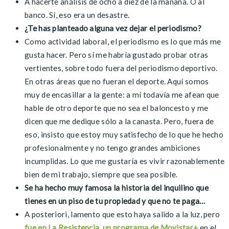
A hacerte análisis de ocho a diez de la mañana. O al
banco. Sí, eso era un desastre.
¿Te has planteado alguna vez dejar el periodismo?
Como actividad laboral, el periodismo es lo que más me
gusta hacer. Pero sí me habría gustado probar otras
vertientes, sobre todo fuera del periodismo deportivo.
En otras áreas que no fueran el deporte. Aquí somos
muy de encasillar a la gente: a mí todavía me afean que
hable de otro deporte que no sea el baloncesto y me
dicen que me dedique sólo a la canasta. Pero, fuera de
eso, insisto que estoy muy satisfecho de lo que he hecho
profesionalmente y no tengo grandes ambiciones
incumplidas. Lo que me gustaría es vivir razonablemente
bien de mi trabajo, siempre que sea posible.
Se ha hecho muy famosa la historia del inquilino que
tienes en un piso de tu propiedad y que no te paga…
A posteriori, lamento que esto haya salido a la luz, pero
fue en La Resistencia, un programa de Movistar+
en el