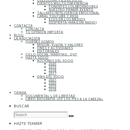
EVENTOS MULTICONFERENCIA
PONENTES COLABORADORES
NUESTRO PRIMER EVENTO
TALLERES INTELIGENCIA EMOCIONAL
CANAL YOUTUBE Y RRSS
ECOS EN LOS MEDIOS
DESPIERTA (ARAGÓN RADIO)
CONTACTA
CONTACTA
TU OPINIÓN IMPORTA
BLOG
LA ASOCIACIÓN
QUIÉNES SOMOS
MISIÓN, VISIÓN Y VALORES
FINES Y ACTIVIDADES
EDITORIALES
CICLO SOCIAL ‘HASHTAG…QUI’
HAZTE SOCIO
ACCIONES DEL SOCIO
2020
2019
2018
2017
DÍAS DEL SOCIO
2021
2020
2019
2018
TIENDA
DOCUMENTAL L DE LIBERTAD
LIBRO BIOGRAFÍA «DE LOS PIES A LA CABEZA»
BUSCAR
HAZTE TEAMER