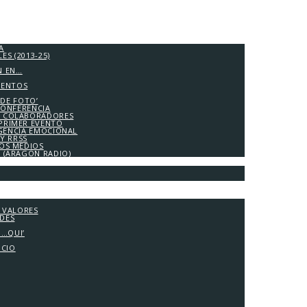
A
S (2013-25)
N EN…
IENTOS
 DE FOTO’
CONFERENCIA
 COLABORADORES
PRIMER EVENTO
IGENCIA EMOCIONAL
Y RRSS
LOS MEDIOS
A (ARAGÓN RADIO)
Y VALORES
ADES
G…QUI’
OCIO