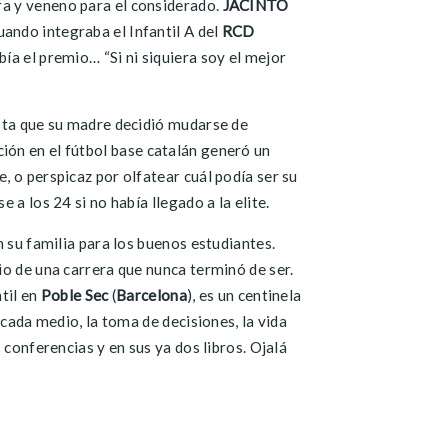
ra y veneno para el considerado.
JACINTO
cuando integraba el Infantil A del
RCD
bía el premio… “Si ni siquiera soy el mejor
asta que su madre decidió mudarse de
ión en el fútbol base catalán generó un
, o perspicaz por olfatear cuál podía ser su
a los 24 si no había llegado a la elite.
n su familia para los buenos estudiantes.
io de una carrera que nunca terminó de ser.
til en
Poble Sec
(
Barcelona
), es un centinela
 cada medio, la toma de decisiones, la vida
 conferencias y en sus ya dos libros. Ojalá