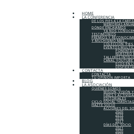
HOME
LA CONFERENCIA
DE LOS PIES A LA CABEZ
MEMORIAS ANUALE
DÓNDE ENCAJAMOS
YA NOS CONOCE
TESTIMONIOS
PREMIOS Y RECONOCIM
Y MUCHÍSIMO MÁS…
COLECCIÓN ‘PIES
EVENTOS MULTI
PONENTES
NUESTRO 
TALLERES INTEL
CANAL YOUTUBE 
ECOS EN 
DESPIERT
CONTACTA
CONTACTA
TU OPINIÓN IMPORTA
BLOG
LA ASOCIACIÓN
QUIÉNES SOMOS
MISIÓN, VISIÓN 
FINES Y ACTIVID
EDITORIALES
CICLO SOCIAL ‘HASHTA
HAZTE SOCIO
ACCIONES DEL S
2020
2019
2018
2017
DÍAS DEL SOCIO
2021
2020