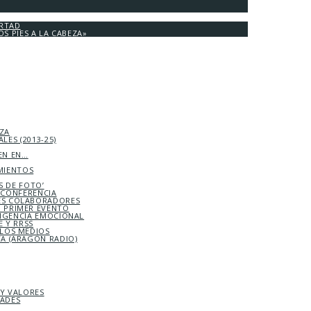
ERTAD
OS PIES A LA CABEZA»
EZA
LES (2013-25)
EN EN…
MIENTOS
S DE FOTO’
ICONFERENCIA
S COLABORADORES
 PRIMER EVENTO
LIGENCIA EMOCIONAL
 Y RRSS
 LOS MEDIOS
TA (ARAGÓN RADIO)
 Y VALORES
DADES