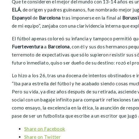
Que te consideren el mejor del mundo con 13-14 años es un
ELÁ
, de origen y padres guineanos, fue nombrado mejor jug
Espanyol
de
Barcelona
tras imponerse en la final al
Boruss
de mi equipo”, zanjaba con una clarividencia interna que exp
El fútbol apenas coloreó su infancia y tampoco permitió qu
Fuerteventura
a
Barcelona
, con él y sus dos hermanos peq
terremoto de expectativas que sólo supieron resistir sus só
futuro inmediato, quiso ser dueño de su destino: rozó el pro
Lo hizo a los 26, tras una docena de intentos obstinados e 
“Iba para estrella del fútbol y he acabado siendo cosas muc
Pero su vida, ya diez años después de su retirada, asciende
social con un bagaje infinito para compartir reflexiones tan
como ensayo, la excelencia en la ética, la asunción de respo
pase de ser un futbolista que escribe a un escritor que jugó 
Share on Facebook
Share on Twitter