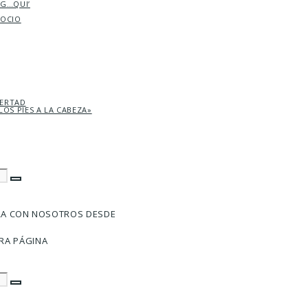
AG…QUI’
SOCIO
BERTAD
LOS PIES A LA CABEZA»
RA CON NOSOTROS DESDE
RA PÁGINA