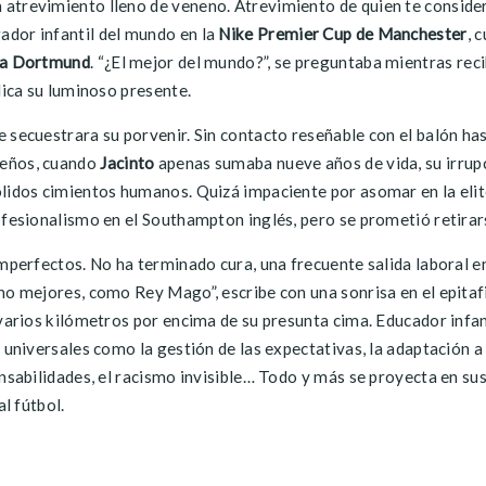
 atrevimiento lleno de veneno. Atrevimiento de quien te conside
ador infantil del mundo en la
Nike Premier Cup de Manchester
, 
ia Dortmund
. “¿El mejor del mundo?”, se preguntaba mientras reci
lica su luminoso presente.
e secuestrara su porvenir. Sin contacto reseñable con el balón h
ueños, cuando
Jacinto
apenas sumaba nueve años de vida, su irrupc
lidos cimientos humanos. Quizá impaciente por asomar en la elite
fesionalismo en el Southampton inglés, pero se prometió retirarse 
imperfectos. No ha terminado cura, una frecuente salida laboral e
ho mejores, como Rey Mago”, escribe con una sonrisa en el epitaf
 varios kilómetros por encima de su presunta cima. Educador infan
 universales como la gestión de las expectativas, la adaptación a
nsabilidades, el racismo invisible… Todo y más se proyecta en sus
al fútbol.