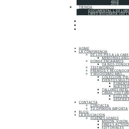
2019
2018
TIENDA
DOCUMENTAL L DE LIB
LIBRO BIOGRAFÍA «DE L
HOME
LA CONFERENCIA
DE LOS PIES A LA CAB
MEMORIAS ANUA
DÓNDE ENCAJAMOS
YA NOS CONOC
TESTIMONIOS
PREMIOS Y RECONOCI
Y MUCHÍSIMO MÁS…
COLECCIÓN ‘PIE
EVENTOS MULT
PONENTE
NUESTRO
TALLERES INTE
CANAL YOUTUBE
ECOS EN
DESPIER
CONTACTA
CONTACTA
TU OPINIÓN IMPORTA
BLOG
LA ASOCIACIÓN
QUIÉNES SOMOS
MISIÓN, VISIÓN
FINES Y ACTIVI
EDITORIALES