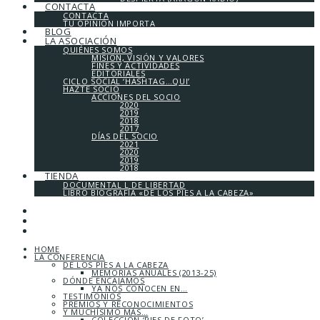
CONTACTA
CONTACTA
TU OPINIÓN IMPORTA
BLOG
LA ASOCIACIÓN
QUIÉNES SOMOS
MISIÓN, VISIÓN Y VALORES
FINES Y ACTIVIDADES
EDITORIALES
CICLO SOCIAL ‘HASHTAG…QUI’
HAZTE SOCIO
ACCIONES DEL SOCIO
2020
2019
2018
2017
DÍAS DEL SOCIO
2021
2020
2019
2018
TIENDA
DOCUMENTAL L DE LIBERTAD
LIBRO BIOGRAFÍA «DE LOS PIES A LA CABEZA»
HOME
LA CONFERENCIA
DE LOS PIES A LA CABEZA
MEMORIAS ANUALES (2013-25)
DÓNDE ENCAJAMOS
YA NOS CONOCEN EN…
TESTIMONIOS
PREMIOS Y RECONOCIMIENTOS
Y MUCHÍSIMO MÁS…
COLECCIÓN ‘PIES DE FOTO’