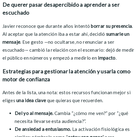
De querer pasar desapercibido a aprender a ser
escuchado
Javier reconoce que durante años intentó
borrar su presencia
.
Al aceptar que la atención iba a estar ahí, decidió
sumarle un
mensaje
. Ese gesto —no ocultarse, no renunciar a ser
escuchado— cambió la relación con el escenario: dejó de medir
el público en números y empezó a medirlo en
impacto
.
Estrategias para gestionar la atención y usarla como
motor de confianza
Antes de la lista, una nota: estos recursos funcionan mejor si
eliges
una idea clave
que quieras que recuerden.
Del yo al mensaje.
Cambia “¿cómo me ven?” por “¿qué
necesita llevarse esta audiencia?”.
De ansiedad a entusiasmo.
La activación fisiológica es
similar: nómbrala como “
estoy con ganas
” para