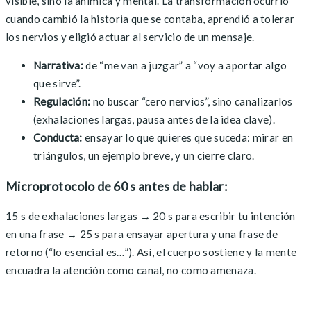
visible, sino la anímica y mental. La transformación ocurrió
cuando cambió la historia que se contaba, aprendió a tolerar
los nervios y eligió actuar al servicio de un mensaje.
Narrativa:
de “me van a juzgar” a “voy a aportar algo
que sirve”.
Regulación:
no buscar “cero nervios”, sino canalizarlos
(exhalaciones largas, pausa antes de la idea clave).
Conducta:
ensayar lo que quieres que suceda: mirar en
triángulos, un ejemplo breve, y un cierre claro.
Microprotocolo de 60 s antes de hablar:
15 s de exhalaciones largas → 20 s para escribir tu intención
en una frase → 25 s para ensayar apertura y una frase de
retorno (“lo esencial es…”). Así, el cuerpo sostiene y la mente
encuadra la atención como canal, no como amenaza.