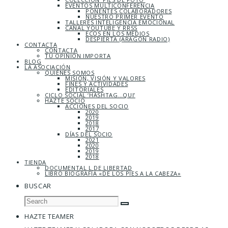
EVENTOS MULTICONFERENCIA
PONENTES COLABORADORES
NUESTRO PRIMER EVENTO
TALLERES INTELIGENCIA EMOCIONAL
CANAL YOUTUBE Y RRSS
ECOS EN LOS MEDIOS
DESPIERTA (ARAGÓN RADIO)
CONTACTA
CONTACTA
TU OPINIÓN IMPORTA
BLOG
LA ASOCIACIÓN
QUIÉNES SOMOS
MISIÓN, VISIÓN Y VALORES
FINES Y ACTIVIDADES
EDITORIALES
CICLO SOCIAL ‘HASHTAG…QUI’
HAZTE SOCIO
ACCIONES DEL SOCIO
2020
2019
2018
2017
DÍAS DEL SOCIO
2021
2020
2019
2018
TIENDA
DOCUMENTAL L DE LIBERTAD
LIBRO BIOGRAFÍA «DE LOS PIES A LA CABEZA»
BUSCAR
HAZTE TEAMER