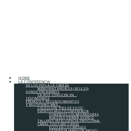
HOME
LA CONFERENCIA
DE LOS PIES A LA CABEZA
MEMORIAS ANUALES (2013-25)
DÓNDE ENCAJAMOS
YA NOS CONOCEN EN…
TESTIMONIOS
PREMIOS Y RECONOCIMIENTOS
Y MUCHÍSIMO MÁS…
COLECCIÓN ‘PIES DE FOTO’
EVENTOS MULTICONFERENCIA
PONENTES COLABORADORES
NUESTRO PRIMER EVENTO
TALLERES INTELIGENCIA EMOCIONAL
CANAL YOUTUBE Y RRSS
ECOS EN LOS MEDIOS
DESPIERTA (ARAGÓN RADIO)