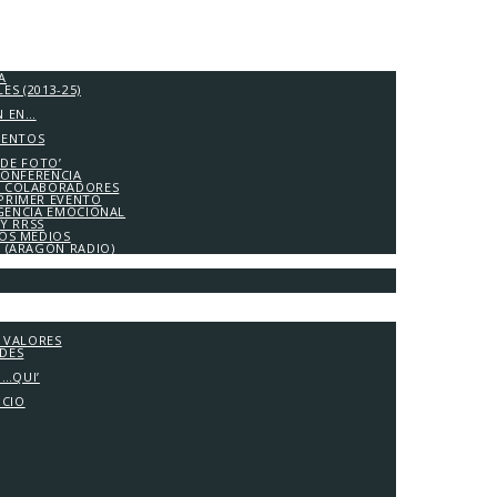
A
S (2013-25)
N EN…
IENTOS
 DE FOTO’
CONFERENCIA
 COLABORADORES
PRIMER EVENTO
IGENCIA EMOCIONAL
Y RRSS
LOS MEDIOS
A (ARAGÓN RADIO)
Y VALORES
ADES
G…QUI’
OCIO