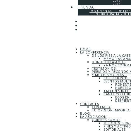
2019
2018
TIENDA
DOCUMENTAL L DE LIB
LIBRO BIOGRAFÍA «DE L
HOME
LA CONFERENCIA
DE LOS PIES A LA CAB
MEMORIAS ANUA
DÓNDE ENCAJAMOS
YA NOS CONOC
TESTIMONIOS
PREMIOS Y RECONOCI
Y MUCHÍSIMO MÁS…
COLECCIÓN ‘PIE
EVENTOS MULT
PONENTE
NUESTRO
TALLERES INTE
CANAL YOUTUBE
ECOS EN
DESPIER
CONTACTA
CONTACTA
TU OPINIÓN IMPORTA
BLOG
LA ASOCIACIÓN
QUIÉNES SOMOS
MISIÓN, VISIÓN
FINES Y ACTIVI
EDITORIALES