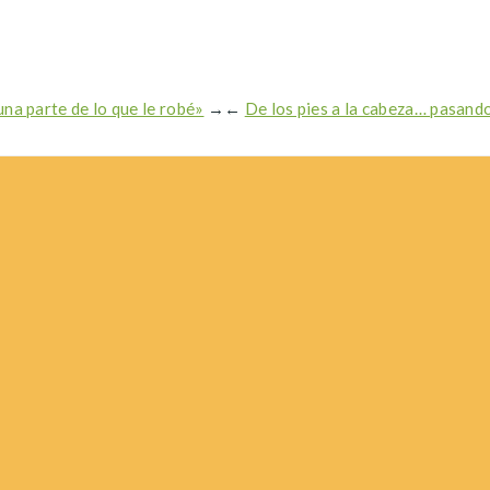
una parte de lo que le robé»
→
←
De los pies a la cabeza… pasand