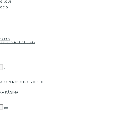
AG…QUI’
SOCIO
BERTAD
LOS PIES A LA CABEZA»
RA CON NOSOTROS DESDE
RA PÁGINA