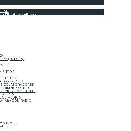
ERTAD
OS PIES A LA CABEZA»
EZA
LES (2013-25)
EN EN…
MIENTOS
S DE FOTO’
ICONFERENCIA
S COLABORADORES
 PRIMER EVENTO
LIGENCIA EMOCIONAL
 Y RRSS
 LOS MEDIOS
TA (ARAGÓN RADIO)
 Y VALORES
DADES