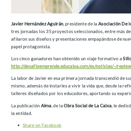
Javier Hernández Aguirán
, presidente de la
Asociación De lo
tres jornadas los 35 proyectos seleccionados, entre más d
afilaron sus diseños y presentaciones empapándose de nuevos
papel protagonista.
Los cinco ganadores han obtenido un viaje formativo a
Sili
http://desafioemprende.educaixa.com/es/noticias/-/rep
La labor de Javier en esa primera jornada transcendió de s
mismo, además de instarles a vivir la vida que, desde la refl
talleres diseñados por los educadores, aportando su experie
La publicación
Alma
, de la
Obra Social de La Caixa
, le dedi
la entidad.
Share on Facebook