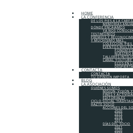
HOME
LA CONFERENCIA
DE LOS PIES A LA CABEZ
MEMORIAS ANUALE
DÓNDE ENCAJAMOS
YA NOS CONOCE
TESTIMONIOS
PREMIOS Y RECONOCIM
Y MUCHÍSIMO MÁS…
COLECCIÓN ‘PIES
EVENTOS MULTI
PONENTES
NUESTRO 
TALLERES INTEL
CANAL YOUTUBE 
ECOS EN 
DESPIERT
CONTACTA
CONTACTA
TU OPINIÓN IMPORTA
BLOG
LA ASOCIACIÓN
QUIÉNES SOMOS
MISIÓN, VISIÓN 
FINES Y ACTIVID
EDITORIALES
CICLO SOCIAL ‘HASHTA
HAZTE SOCIO
ACCIONES DEL S
2020
2019
2018
2017
DÍAS DEL SOCIO
2021
2020