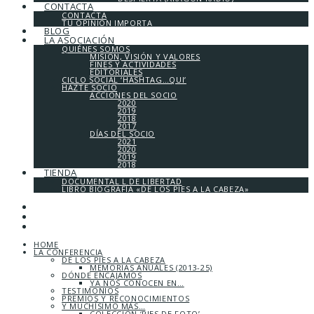
CONTACTA
CONTACTA
TU OPINIÓN IMPORTA
BLOG
LA ASOCIACIÓN
QUIÉNES SOMOS
MISIÓN, VISIÓN Y VALORES
FINES Y ACTIVIDADES
EDITORIALES
CICLO SOCIAL ‘HASHTAG…QUI’
HAZTE SOCIO
ACCIONES DEL SOCIO
2020
2019
2018
2017
DÍAS DEL SOCIO
2021
2020
2019
2018
TIENDA
DOCUMENTAL L DE LIBERTAD
LIBRO BIOGRAFÍA «DE LOS PIES A LA CABEZA»
HOME
LA CONFERENCIA
DE LOS PIES A LA CABEZA
MEMORIAS ANUALES (2013-25)
DÓNDE ENCAJAMOS
YA NOS CONOCEN EN…
TESTIMONIOS
PREMIOS Y RECONOCIMIENTOS
Y MUCHÍSIMO MÁS…
COLECCIÓN ‘PIES DE FOTO’