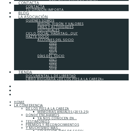
CONTACTA
CONTACTA
TU OPINIÓN IMPORTA
BLOG
LA ASOCIACIÓN
QUIÉNES SOMOS
MISIÓN, VISIÓN Y VALORES
FINES Y ACTIVIDADES
EDITORIALES
CICLO SOCIAL ‘HASHTAG…QUI’
HAZTE SOCIO
ACCIONES DEL SOCIO
2020
2019
2018
2017
DÍAS DEL SOCIO
2021
2020
2019
2018
TIENDA
DOCUMENTAL L DE LIBERTAD
LIBRO BIOGRAFÍA «DE LOS PIES A LA CABEZA»
HOME
LA CONFERENCIA
DE LOS PIES A LA CABEZA
MEMORIAS ANUALES (2013-25)
DÓNDE ENCAJAMOS
YA NOS CONOCEN EN…
TESTIMONIOS
PREMIOS Y RECONOCIMIENTOS
Y MUCHÍSIMO MÁS…
COLECCIÓN ‘PIES DE FOTO’