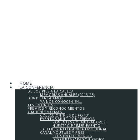
HOME
LA CONFERENCIA
DE LOS PIES A LA CABEZA
MEMORIAS ANUALES (2013-25)
DÓNDE ENCAJAMOS
YA NOS CONOCEN EN…
TESTIMONIOS
PREMIOS Y RECONOCIMIENTOS
Y MUCHÍSIMO MÁS…
COLECCIÓN ‘PIES DE FOTO’
EVENTOS MULTICONFERENCIA
PONENTES COLABORADORES
NUESTRO PRIMER EVENTO
TALLERES INTELIGENCIA EMOCIONAL
CANAL YOUTUBE Y RRSS
ECOS EN LOS MEDIOS
DESPIERTA (ARAGÓN RADIO)