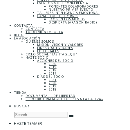
EVENTOS MULTICONFERENCIA
PONENTES COLABORADORES
NUESTRO PRIMER EVENTO
TALLERES INTELIGENCIA EMOCIONAL
CANAL YOUTUBE Y RRSS
ECOS EN LOS MEDIOS
DESPIERTA (ARAGÓN RADIO)
CONTACTA
CONTACTA
TU OPINIÓN IMPORTA
BLOG
LA ASOCIACIÓN
QUIÉNES SOMOS
MISIÓN, VISIÓN Y VALORES
FINES Y ACTIVIDADES
EDITORIALES
CICLO SOCIAL ‘HASHTAG…QUI’
HAZTE SOCIO
ACCIONES DEL SOCIO
2020
2019
2018
2017
DÍAS DEL SOCIO
2021
2020
2019
2018
TIENDA
DOCUMENTAL L DE LIBERTAD
LIBRO BIOGRAFÍA «DE LOS PIES A LA CABEZA»
BUSCAR
HAZTE TEAMER