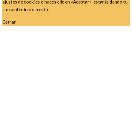
ajustes de cookies o haces clic en «Aceptar», estarás dando tu
consentimiento a esto.
Cerrar