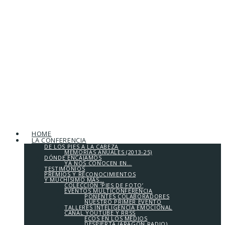
HOME
LA CONFERENCIA
DE LOS PIES A LA CABEZA
MEMORIAS ANUALES (2013-25)
DÓNDE ENCAJAMOS
YA NOS CONOCEN EN…
TESTIMONIOS
PREMIOS Y RECONOCIMIENTOS
Y MUCHÍSIMO MÁS…
COLECCIÓN ‘PIES DE FOTO’
EVENTOS MULTICONFERENCIA
PONENTES COLABORADORES
NUESTRO PRIMER EVENTO
TALLERES INTELIGENCIA EMOCIONAL
CANAL YOUTUBE Y RRSS
ECOS EN LOS MEDIOS
DESPIERTA (ARAGÓN RADIO)