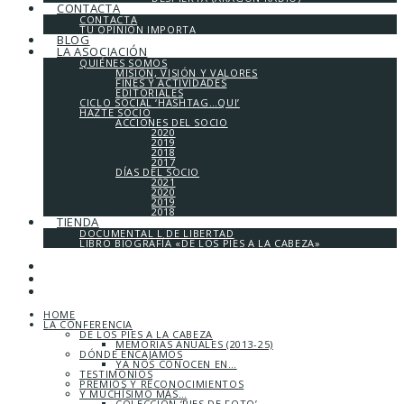
CONTACTA
CONTACTA
TU OPINIÓN IMPORTA
BLOG
LA ASOCIACIÓN
QUIÉNES SOMOS
MISIÓN, VISIÓN Y VALORES
FINES Y ACTIVIDADES
EDITORIALES
CICLO SOCIAL ‘HASHTAG…QUI’
HAZTE SOCIO
ACCIONES DEL SOCIO
2020
2019
2018
2017
DÍAS DEL SOCIO
2021
2020
2019
2018
TIENDA
DOCUMENTAL L DE LIBERTAD
LIBRO BIOGRAFÍA «DE LOS PIES A LA CABEZA»
HOME
LA CONFERENCIA
DE LOS PIES A LA CABEZA
MEMORIAS ANUALES (2013-25)
DÓNDE ENCAJAMOS
YA NOS CONOCEN EN…
TESTIMONIOS
PREMIOS Y RECONOCIMIENTOS
Y MUCHÍSIMO MÁS…
COLECCIÓN ‘PIES DE FOTO’