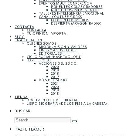
EVENTOS MULTICONFERENCIA
PONENTES COLABORADORES
NUESTRO PRIMER EVENTO
TALLERES INTELIGENCIA EMOCIONAL
CANAL YOUTUBE Y RRSS
ECOS EN LOS MEDIOS
DESPIERTA (ARAGÓN RADIO)
CONTACTA
CONTACTA
TU OPINIÓN IMPORTA
BLOG
LA ASOCIACIÓN
QUIÉNES SOMOS
MISIÓN, VISIÓN Y VALORES
FINES Y ACTIVIDADES
EDITORIALES
CICLO SOCIAL ‘HASHTAG…QUI’
HAZTE SOCIO
ACCIONES DEL SOCIO
2020
2019
2018
2017
DÍAS DEL SOCIO
2021
2020
2019
2018
TIENDA
DOCUMENTAL L DE LIBERTAD
LIBRO BIOGRAFÍA «DE LOS PIES A LA CABEZA»
BUSCAR
HAZTE TEAMER