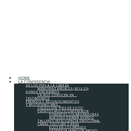
HOME
LA CONFERENCIA
DE LOS PIES A LA CABEZA
MEMORIAS ANUALES (2013-25)
DÓNDE ENCAJAMOS
YA NOS CONOCEN EN…
TESTIMONIOS
PREMIOS Y RECONOCIMIENTOS
Y MUCHÍSIMO MÁS…
COLECCIÓN ‘PIES DE FOTO’
EVENTOS MULTICONFERENCIA
PONENTES COLABORADORES
NUESTRO PRIMER EVENTO
TALLERES INTELIGENCIA EMOCIONAL
CANAL YOUTUBE Y RRSS
ECOS EN LOS MEDIOS
DESPIERTA (ARAGÓN RADIO)