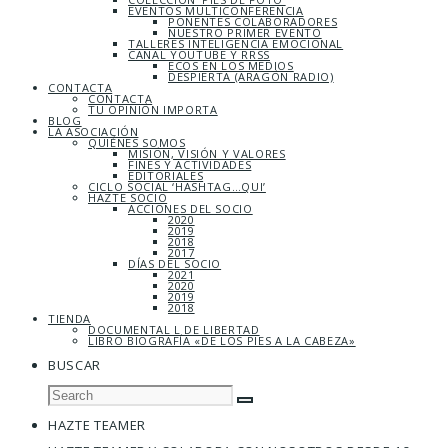
EVENTOS MULTICONFERENCIA
PONENTES COLABORADORES
NUESTRO PRIMER EVENTO
TALLERES INTELIGENCIA EMOCIONAL
CANAL YOUTUBE Y RRSS
ECOS EN LOS MEDIOS
DESPIERTA (ARAGÓN RADIO)
CONTACTA
CONTACTA
TU OPINIÓN IMPORTA
BLOG
LA ASOCIACIÓN
QUIÉNES SOMOS
MISIÓN, VISIÓN Y VALORES
FINES Y ACTIVIDADES
EDITORIALES
CICLO SOCIAL ‘HASHTAG…QUI’
HAZTE SOCIO
ACCIONES DEL SOCIO
2020
2019
2018
2017
DÍAS DEL SOCIO
2021
2020
2019
2018
TIENDA
DOCUMENTAL L DE LIBERTAD
LIBRO BIOGRAFÍA «DE LOS PIES A LA CABEZA»
BUSCAR
HAZTE TEAMER