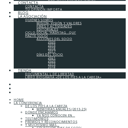
CONTACTA
CONTACTA
TU OPINIÓN IMPORTA
BLOG
LA ASOCIACIÓN
QUIÉNES SOMOS
MISIÓN, VISIÓN Y VALORES
FINES Y ACTIVIDADES
EDITORIALES
CICLO SOCIAL ‘HASHTAG…QUI’
HAZTE SOCIO
ACCIONES DEL SOCIO
2020
2019
2018
2017
DÍAS DEL SOCIO
2021
2020
2019
2018
TIENDA
DOCUMENTAL L DE LIBERTAD
LIBRO BIOGRAFÍA «DE LOS PIES A LA CABEZA»
HOME
LA CONFERENCIA
DE LOS PIES A LA CABEZA
MEMORIAS ANUALES (2013-25)
DÓNDE ENCAJAMOS
YA NOS CONOCEN EN…
TESTIMONIOS
PREMIOS Y RECONOCIMIENTOS
Y MUCHÍSIMO MÁS…
COLECCIÓN ‘PIES DE FOTO’