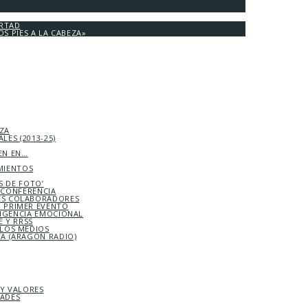
ERTAD
OS PIES A LA CABEZA»
EZA
LES (2013-25)
EN EN…
MIENTOS
S DE FOTO’
ICONFERENCIA
S COLABORADORES
 PRIMER EVENTO
LIGENCIA EMOCIONAL
 Y RRSS
 LOS MEDIOS
TA (ARAGÓN RADIO)
 Y VALORES
DADES