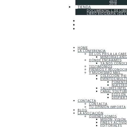
2019
2018
TIENDA
DOCUMENTAL L DE LIB
LIBRO BIOGRAFÍA «DE L
HOME
LA CONFERENCIA
DE LOS PIES A LA CAB
MEMORIAS ANUA
DÓNDE ENCAJAMOS
YA NOS CONOC
TESTIMONIOS
PREMIOS Y RECONOCI
Y MUCHÍSIMO MÁS…
COLECCIÓN ‘PIE
EVENTOS MULT
PONENTE
NUESTRO
TALLERES INTE
CANAL YOUTUBE
ECOS EN
DESPIER
CONTACTA
CONTACTA
TU OPINIÓN IMPORTA
BLOG
LA ASOCIACIÓN
QUIÉNES SOMOS
MISIÓN, VISIÓN
FINES Y ACTIVI
EDITORIALES