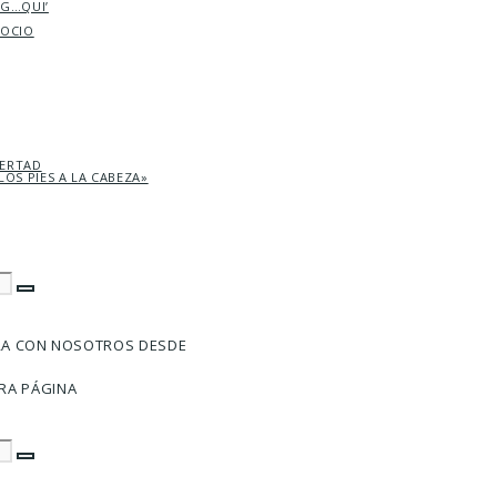
AG…QUI’
SOCIO
BERTAD
LOS PIES A LA CABEZA»
RA CON NOSOTROS DESDE
RA PÁGINA