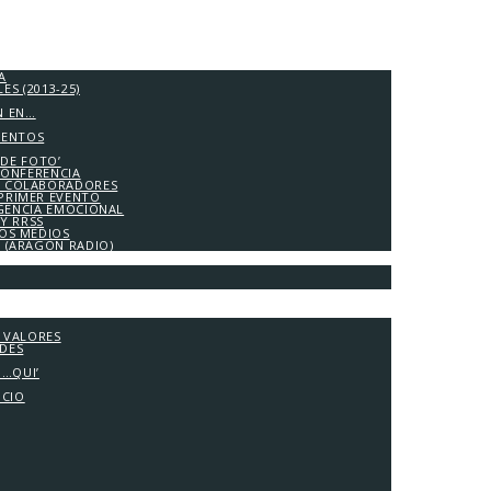
A
S (2013-25)
N EN…
IENTOS
 DE FOTO’
CONFERENCIA
 COLABORADORES
PRIMER EVENTO
IGENCIA EMOCIONAL
Y RRSS
LOS MEDIOS
A (ARAGÓN RADIO)
Y VALORES
ADES
G…QUI’
OCIO