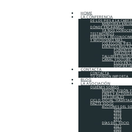
HOME
LA CONFERENCIA
DE LOS PIES A LA CABEZ
MEMORIAS ANUALE
DÓNDE ENCAJAMOS
YA NOS CONOCE
TESTIMONIOS
PREMIOS Y RECONOCIM
Y MUCHÍSIMO MÁS…
COLECCIÓN ‘PIES
EVENTOS MULTI
PONENTES
NUESTRO 
TALLERES INTEL
CANAL YOUTUBE 
ECOS EN 
DESPIERT
CONTACTA
CONTACTA
TU OPINIÓN IMPORTA
BLOG
LA ASOCIACIÓN
QUIÉNES SOMOS
MISIÓN, VISIÓN 
FINES Y ACTIVID
EDITORIALES
CICLO SOCIAL ‘HASHTA
HAZTE SOCIO
ACCIONES DEL S
2020
2019
2018
2017
DÍAS DEL SOCIO
2021
2020