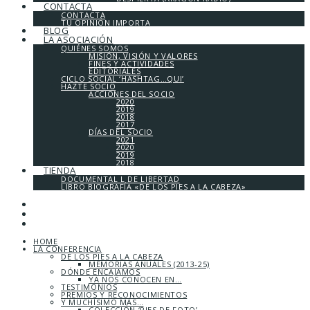
CONTACTA
CONTACTA
TU OPINIÓN IMPORTA
BLOG
LA ASOCIACIÓN
QUIÉNES SOMOS
MISIÓN, VISIÓN Y VALORES
FINES Y ACTIVIDADES
EDITORIALES
CICLO SOCIAL ‘HASHTAG…QUI’
HAZTE SOCIO
ACCIONES DEL SOCIO
2020
2019
2018
2017
DÍAS DEL SOCIO
2021
2020
2019
2018
TIENDA
DOCUMENTAL L DE LIBERTAD
LIBRO BIOGRAFÍA «DE LOS PIES A LA CABEZA»
HOME
LA CONFERENCIA
DE LOS PIES A LA CABEZA
MEMORIAS ANUALES (2013-25)
DÓNDE ENCAJAMOS
YA NOS CONOCEN EN…
TESTIMONIOS
PREMIOS Y RECONOCIMIENTOS
Y MUCHÍSIMO MÁS…
COLECCIÓN ‘PIES DE FOTO’