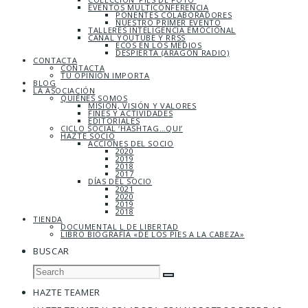
EVENTOS MULTICONFERENCIA
PONENTES COLABORADORES
NUESTRO PRIMER EVENTO
TALLERES INTELIGENCIA EMOCIONAL
CANAL YOUTUBE Y RRSS
ECOS EN LOS MEDIOS
DESPIERTA (ARAGÓN RADIO)
CONTACTA
CONTACTA
TU OPINIÓN IMPORTA
BLOG
LA ASOCIACIÓN
QUIÉNES SOMOS
MISIÓN, VISIÓN Y VALORES
FINES Y ACTIVIDADES
EDITORIALES
CICLO SOCIAL ‘HASHTAG…QUI’
HAZTE SOCIO
ACCIONES DEL SOCIO
2020
2019
2018
2017
DÍAS DEL SOCIO
2021
2020
2019
2018
TIENDA
DOCUMENTAL L DE LIBERTAD
LIBRO BIOGRAFÍA «DE LOS PIES A LA CABEZA»
BUSCAR
HAZTE TEAMER