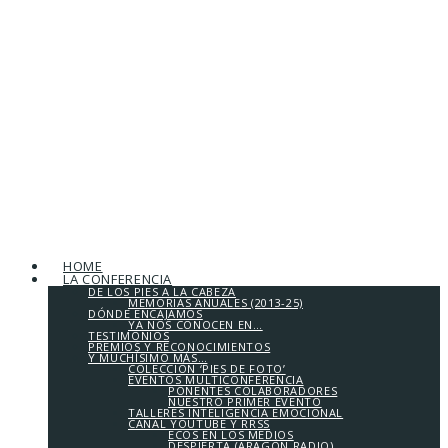
HOME
LA CONFERENCIA
DE LOS PIES A LA CABEZA
MEMORIAS ANUALES (2013-25)
DÓNDE ENCAJAMOS
YA NOS CONOCEN EN…
TESTIMONIOS
PREMIOS Y RECONOCIMIENTOS
Y MUCHÍSIMO MÁS…
COLECCIÓN ‘PIES DE FOTO’
EVENTOS MULTICONFERENCIA
PONENTES COLABORADORES
NUESTRO PRIMER EVENTO
TALLERES INTELIGENCIA EMOCIONAL
CANAL YOUTUBE Y RRSS
ECOS EN LOS MEDIOS
DESPIERTA (ARAGÓN RADIO)