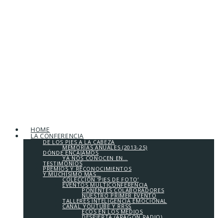
HOME
LA CONFERENCIA
DE LOS PIES A LA CABEZA
MEMORIAS ANUALES (2013-25)
DÓNDE ENCAJAMOS
YA NOS CONOCEN EN…
TESTIMONIOS
PREMIOS Y RECONOCIMIENTOS
Y MUCHÍSIMO MÁS…
COLECCIÓN ‘PIES DE FOTO’
EVENTOS MULTICONFERENCIA
PONENTES COLABORADORES
NUESTRO PRIMER EVENTO
TALLERES INTELIGENCIA EMOCIONAL
CANAL YOUTUBE Y RRSS
ECOS EN LOS MEDIOS
DESPIERTA (ARAGÓN RADIO)