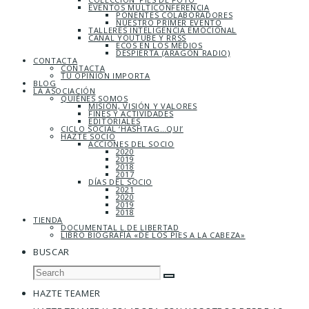
EVENTOS MULTICONFERENCIA
PONENTES COLABORADORES
NUESTRO PRIMER EVENTO
TALLERES INTELIGENCIA EMOCIONAL
CANAL YOUTUBE Y RRSS
ECOS EN LOS MEDIOS
DESPIERTA (ARAGÓN RADIO)
CONTACTA
CONTACTA
TU OPINIÓN IMPORTA
BLOG
LA ASOCIACIÓN
QUIÉNES SOMOS
MISIÓN, VISIÓN Y VALORES
FINES Y ACTIVIDADES
EDITORIALES
CICLO SOCIAL ‘HASHTAG…QUI’
HAZTE SOCIO
ACCIONES DEL SOCIO
2020
2019
2018
2017
DÍAS DEL SOCIO
2021
2020
2019
2018
TIENDA
DOCUMENTAL L DE LIBERTAD
LIBRO BIOGRAFÍA «DE LOS PIES A LA CABEZA»
BUSCAR
HAZTE TEAMER