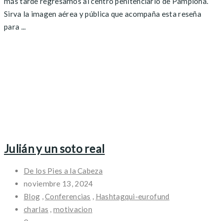
más tarde regresamos al centro penitenciario de Pamplona.
Sirva la imagen aérea y pública que acompaña esta reseña
para ...
Julián y un soto real
De los Pies a la Cabeza
noviembre 13, 2024
Blog
,
Conferencias
,
Hashtagqui-eurofund
charlas
,
motivacion