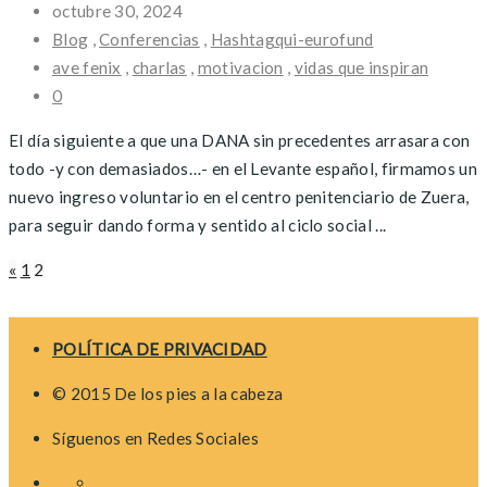
octubre 30, 2024
Blog
,
Conferencias
,
Hashtagqui-eurofund
ave fenix
,
charlas
,
motivacion
,
vidas que inspiran
0
El día siguiente a que una DANA sin precedentes arrasara con
todo -y con demasiados…- en el Levante español, firmamos un
nuevo ingreso voluntario en el centro penitenciario de Zuera,
para seguir dando forma y sentido al ciclo social ...
Posts
«
1
2
navigation
POLÍTICA DE PRIVACIDAD
© 2015 De los pies a la cabeza
Síguenos en Redes Sociales