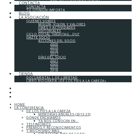
CONTACTA
CONTACTA
TU OPINIÓN IMPORTA
BLOG
LA ASOCIACIÓN
QUIÉNES SOMOS
MISIÓN, VISIÓN Y VALORES
FINES Y ACTIVIDADES
EDITORIALES
CICLO SOCIAL ‘HASHTAG…QUI’
HAZTE SOCIO
ACCIONES DEL SOCIO
2020
2019
2018
2017
DÍAS DEL SOCIO
2021
2020
2019
2018
TIENDA
DOCUMENTAL L DE LIBERTAD
LIBRO BIOGRAFÍA «DE LOS PIES A LA CABEZA»
HOME
LA CONFERENCIA
DE LOS PIES A LA CABEZA
MEMORIAS ANUALES (2013-25)
DÓNDE ENCAJAMOS
YA NOS CONOCEN EN…
TESTIMONIOS
PREMIOS Y RECONOCIMIENTOS
Y MUCHÍSIMO MÁS…
COLECCIÓN ‘PIES DE FOTO’