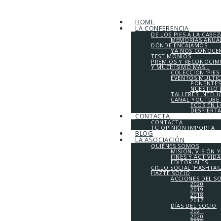
HOME
LA CONFERENCIA
DE LOS PIES A LA CABEZ
MEMORIAS ANUALE
DÓNDE ENCAJAMOS
YA NOS CONOCE
TESTIMONIOS
PREMIOS Y RECONOCIM
Y MUCHÍSIMO MÁS…
COLECCIÓN ‘PIES
EVENTOS MULTI
PONENTES
NUESTRO 
TALLERES INTEL
CANAL YOUTUBE 
ECOS EN 
DESPIERT
CONTACTA
CONTACTA
TU OPINIÓN IMPORTA
BLOG
LA ASOCIACIÓN
QUIÉNES SOMOS
MISIÓN, VISIÓN 
FINES Y ACTIVID
EDITORIALES
CICLO SOCIAL ‘HASHTA
HAZTE SOCIO
ACCIONES DEL S
2020
2019
2018
2017
DÍAS DEL SOCIO
2021
2020