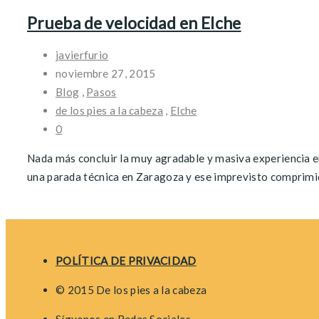
Prueba de velocidad en Elche
javierfurio
noviembre 27, 2015
Blog
,
Pasos
de los pies a la cabeza
,
Elche
0
Nada más concluir la muy agradable y masiva experiencia e
una parada técnica en Zaragoza y ese imprevisto comprimió
Posts
navigation
POLÍTICA DE PRIVACIDAD
© 2015 De los pies a la cabeza