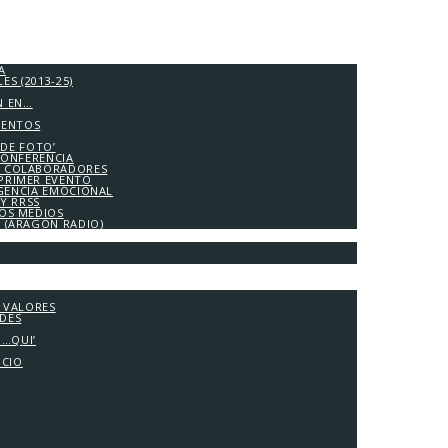
A
S (2013-25)
N EN…
IENTOS
 DE FOTO’
CONFERENCIA
 COLABORADORES
PRIMER EVENTO
IGENCIA EMOCIONAL
Y RRSS
LOS MEDIOS
A (ARAGÓN RADIO)
Y VALORES
ADES
G…QUI’
OCIO