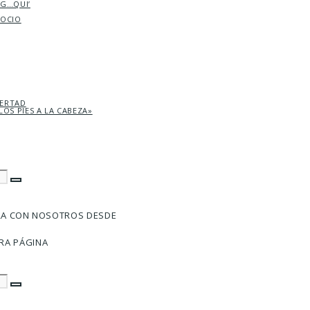
AG…QUI’
SOCIO
BERTAD
LOS PIES A LA CABEZA»
RA CON NOSOTROS DESDE
RA PÁGINA