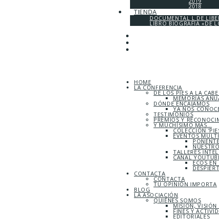
2019
2018
TIENDA
DOCUMENTAL L DE LIB
LIBRO BIOGRAFÍA «DE L
HOME
LA CONFERENCIA
DE LOS PIES A LA CAB
MEMORIAS ANUA
DÓNDE ENCAJAMOS
YA NOS CONOC
TESTIMONIOS
PREMIOS Y RECONOCI
Y MUCHÍSIMO MÁS…
COLECCIÓN ‘PIE
EVENTOS MULT
PONENTE
NUESTRO
TALLERES INTE
CANAL YOUTUBE
ECOS EN
DESPIER
CONTACTA
CONTACTA
TU OPINIÓN IMPORTA
BLOG
LA ASOCIACIÓN
QUIÉNES SOMOS
MISIÓN, VISIÓN
FINES Y ACTIVI
EDITORIALES