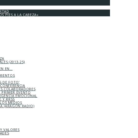
ERTAD
OS PIES A LA CABEZA»
EZA
LES (2013-25)
EN EN…
MIENTOS
S DE FOTO’
ICONFERENCIA
S COLABORADORES
 PRIMER EVENTO
LIGENCIA EMOCIONAL
 Y RRSS
 LOS MEDIOS
TA (ARAGÓN RADIO)
 Y VALORES
DADES