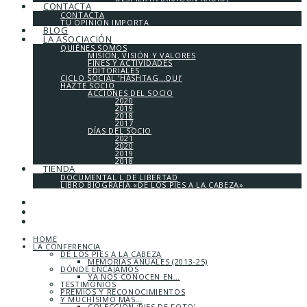
CONTACTA
CONTACTA
TU OPINIÓN IMPORTA
BLOG
LA ASOCIACIÓN
QUIÉNES SOMOS
MISIÓN, VISIÓN Y VALORES
FINES Y ACTIVIDADES
EDITORIALES
CICLO SOCIAL ‘HASHTAG…QUI’
HAZTE SOCIO
ACCIONES DEL SOCIO
2020
2019
2018
2017
DÍAS DEL SOCIO
2021
2020
2019
2018
TIENDA
DOCUMENTAL L DE LIBERTAD
LIBRO BIOGRAFÍA «DE LOS PIES A LA CABEZA»
HOME
LA CONFERENCIA
DE LOS PIES A LA CABEZA
MEMORIAS ANUALES (2013-25)
DÓNDE ENCAJAMOS
YA NOS CONOCEN EN…
TESTIMONIOS
PREMIOS Y RECONOCIMIENTOS
Y MUCHÍSIMO MÁS…
COLECCIÓN ‘PIES DE FOTO’