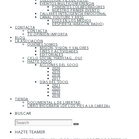
EVENTOS MULTICONFERENCIA
PONENTES COLABORADORES
NUESTRO PRIMER EVENTO
TALLERES INTELIGENCIA EMOCIONAL
CANAL YOUTUBE Y RRSS
ECOS EN LOS MEDIOS
DESPIERTA (ARAGÓN RADIO)
CONTACTA
CONTACTA
TU OPINIÓN IMPORTA
BLOG
LA ASOCIACIÓN
QUIÉNES SOMOS
MISIÓN, VISIÓN Y VALORES
FINES Y ACTIVIDADES
EDITORIALES
CICLO SOCIAL ‘HASHTAG…QUI’
HAZTE SOCIO
ACCIONES DEL SOCIO
2020
2019
2018
2017
DÍAS DEL SOCIO
2021
2020
2019
2018
TIENDA
DOCUMENTAL L DE LIBERTAD
LIBRO BIOGRAFÍA «DE LOS PIES A LA CABEZA»
BUSCAR
HAZTE TEAMER