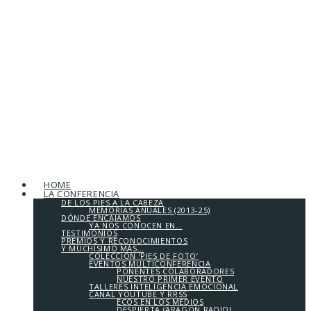
HOME
LA CONFERENCIA
DE LOS PIES A LA CABEZA
MEMORIAS ANUALES (2013-25)
DÓNDE ENCAJAMOS
YA NOS CONOCEN EN…
TESTIMONIOS
PREMIOS Y RECONOCIMIENTOS
Y MUCHÍSIMO MÁS…
COLECCIÓN ‘PIES DE FOTO’
EVENTOS MULTICONFERENCIA
PONENTES COLABORADORES
NUESTRO PRIMER EVENTO
TALLERES INTELIGENCIA EMOCIONAL
CANAL YOUTUBE Y RRSS
ECOS EN LOS MEDIOS
DESPIERTA (ARAGÓN RADIO)