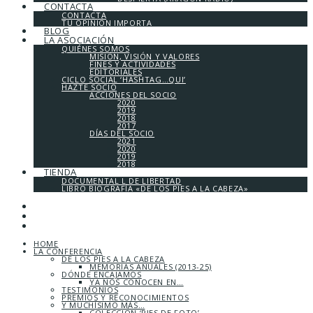
CONTACTA
CONTACTA
TU OPINIÓN IMPORTA
BLOG
LA ASOCIACIÓN
QUIÉNES SOMOS
MISIÓN, VISIÓN Y VALORES
FINES Y ACTIVIDADES
EDITORIALES
CICLO SOCIAL ‘HASHTAG…QUI’
HAZTE SOCIO
ACCIONES DEL SOCIO
2020
2019
2018
2017
DÍAS DEL SOCIO
2021
2020
2019
2018
TIENDA
DOCUMENTAL L DE LIBERTAD
LIBRO BIOGRAFÍA «DE LOS PIES A LA CABEZA»
HOME
LA CONFERENCIA
DE LOS PIES A LA CABEZA
MEMORIAS ANUALES (2013-25)
DÓNDE ENCAJAMOS
YA NOS CONOCEN EN…
TESTIMONIOS
PREMIOS Y RECONOCIMIENTOS
Y MUCHÍSIMO MÁS…
COLECCIÓN ‘PIES DE FOTO’