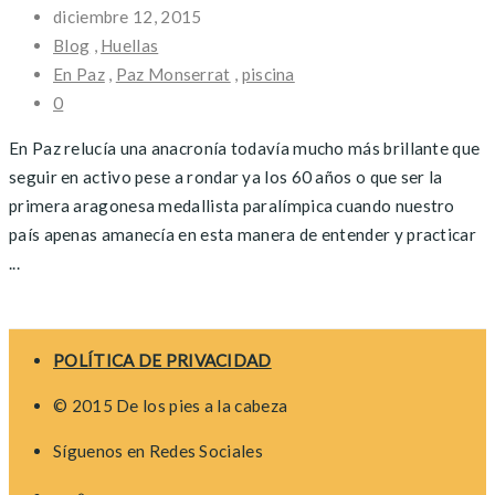
diciembre 12, 2015
Blog
,
Huellas
En Paz
,
Paz Monserrat
,
piscina
0
En Paz relucía una anacronía todavía mucho más brillante que
seguir en activo pese a rondar ya los 60 años o que ser la
primera aragonesa medallista paralímpica cuando nuestro
país apenas amanecía en esta manera de entender y practicar
...
Posts
navigation
POLÍTICA DE PRIVACIDAD
© 2015 De los pies a la cabeza
Síguenos en Redes Sociales