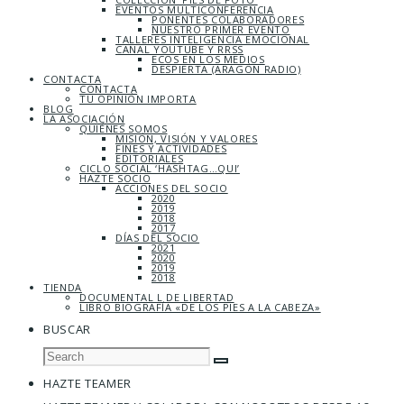
EVENTOS MULTICONFERENCIA
PONENTES COLABORADORES
NUESTRO PRIMER EVENTO
TALLERES INTELIGENCIA EMOCIONAL
CANAL YOUTUBE Y RRSS
ECOS EN LOS MEDIOS
DESPIERTA (ARAGÓN RADIO)
CONTACTA
CONTACTA
TU OPINIÓN IMPORTA
BLOG
LA ASOCIACIÓN
QUIÉNES SOMOS
MISIÓN, VISIÓN Y VALORES
FINES Y ACTIVIDADES
EDITORIALES
CICLO SOCIAL ‘HASHTAG…QUI’
HAZTE SOCIO
ACCIONES DEL SOCIO
2020
2019
2018
2017
DÍAS DEL SOCIO
2021
2020
2019
2018
TIENDA
DOCUMENTAL L DE LIBERTAD
LIBRO BIOGRAFÍA «DE LOS PIES A LA CABEZA»
BUSCAR
HAZTE TEAMER