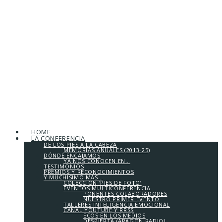
HOME
LA CONFERENCIA
DE LOS PIES A LA CABEZA
MEMORIAS ANUALES (2013-25)
DÓNDE ENCAJAMOS
YA NOS CONOCEN EN…
TESTIMONIOS
PREMIOS Y RECONOCIMIENTOS
Y MUCHÍSIMO MÁS…
COLECCIÓN ‘PIES DE FOTO’
EVENTOS MULTICONFERENCIA
PONENTES COLABORADORES
NUESTRO PRIMER EVENTO
TALLERES INTELIGENCIA EMOCIONAL
CANAL YOUTUBE Y RRSS
ECOS EN LOS MEDIOS
DESPIERTA (ARAGÓN RADIO)