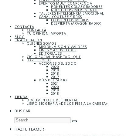
EVENTOS MULTICONFERENCIA
PONENTES COLABORADORES
NUESTRO PRIMER EVENTO
TALLERES INTELIGENCIA EMOCIONAL
CANAL YOUTUBE Y RRSS
ECOS EN LOS MEDIOS
DESPIERTA (ARAGÓN RADIO)
CONTACTA
CONTACTA
TU OPINIÓN IMPORTA
BLOG
LA ASOCIACIÓN
QUIÉNES SOMOS
MISIÓN, VISIÓN Y VALORES
FINES Y ACTIVIDADES
EDITORIALES
CICLO SOCIAL ‘HASHTAG…QUI’
HAZTE SOCIO
ACCIONES DEL SOCIO
2020
2019
2018
2017
DÍAS DEL SOCIO
2021
2020
2019
2018
TIENDA
DOCUMENTAL L DE LIBERTAD
LIBRO BIOGRAFÍA «DE LOS PIES A LA CABEZA»
BUSCAR
HAZTE TEAMER