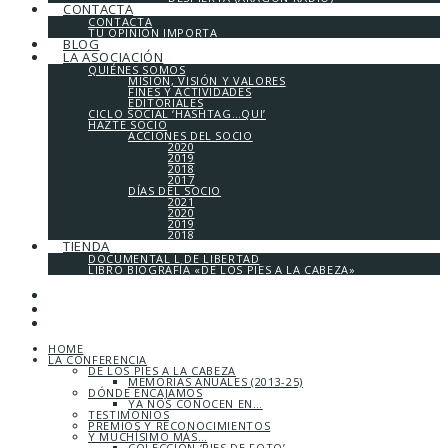
CONTACTA
CONTACTA
TU OPINIÓN IMPORTA
BLOG
LA ASOCIACIÓN
QUIÉNES SOMOS
MISIÓN, VISIÓN Y VALORES
FINES Y ACTIVIDADES
EDITORIALES
CICLO SOCIAL ‘HASHTAG…QUI’
HAZTE SOCIO
ACCIONES DEL SOCIO
2020
2019
2018
2017
DÍAS DEL SOCIO
2021
2020
2019
2018
TIENDA
DOCUMENTAL L DE LIBERTAD
LIBRO BIOGRAFÍA «DE LOS PIES A LA CABEZA»
HOME
LA CONFERENCIA
DE LOS PIES A LA CABEZA
MEMORIAS ANUALES (2013-25)
DÓNDE ENCAJAMOS
YA NOS CONOCEN EN…
TESTIMONIOS
PREMIOS Y RECONOCIMIENTOS
Y MUCHÍSIMO MÁS…
COLECCIÓN ‘PIES DE FOTO’