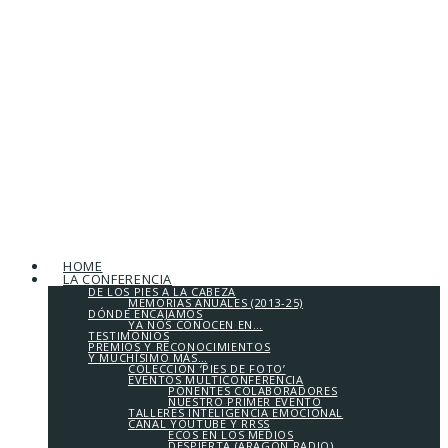
HOME
LA CONFERENCIA
DE LOS PIES A LA CABEZA
MEMORIAS ANUALES (2013-25)
DÓNDE ENCAJAMOS
YA NOS CONOCEN EN…
TESTIMONIOS
PREMIOS Y RECONOCIMIENTOS
Y MUCHÍSIMO MÁS…
COLECCIÓN ‘PIES DE FOTO’
EVENTOS MULTICONFERENCIA
PONENTES COLABORADORES
NUESTRO PRIMER EVENTO
TALLERES INTELIGENCIA EMOCIONAL
CANAL YOUTUBE Y RRSS
ECOS EN LOS MEDIOS
DESPIERTA (ARAGÓN RADIO)