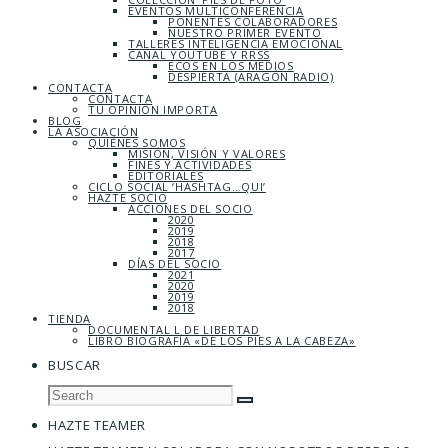
EVENTOS MULTICONFERENCIA
PONENTES COLABORADORES
NUESTRO PRIMER EVENTO
TALLERES INTELIGENCIA EMOCIONAL
CANAL YOUTUBE Y RRSS
ECOS EN LOS MEDIOS
DESPIERTA (ARAGÓN RADIO)
CONTACTA
CONTACTA
TU OPINIÓN IMPORTA
BLOG
LA ASOCIACIÓN
QUIÉNES SOMOS
MISIÓN, VISIÓN Y VALORES
FINES Y ACTIVIDADES
EDITORIALES
CICLO SOCIAL ‘HASHTAG…QUI’
HAZTE SOCIO
ACCIONES DEL SOCIO
2020
2019
2018
2017
DÍAS DEL SOCIO
2021
2020
2019
2018
TIENDA
DOCUMENTAL L DE LIBERTAD
LIBRO BIOGRAFÍA «DE LOS PIES A LA CABEZA»
BUSCAR
HAZTE TEAMER