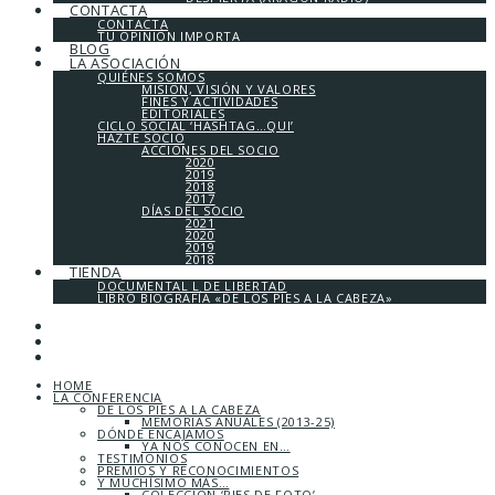
CONTACTA
CONTACTA
TU OPINIÓN IMPORTA
BLOG
LA ASOCIACIÓN
QUIÉNES SOMOS
MISIÓN, VISIÓN Y VALORES
FINES Y ACTIVIDADES
EDITORIALES
CICLO SOCIAL ‘HASHTAG…QUI’
HAZTE SOCIO
ACCIONES DEL SOCIO
2020
2019
2018
2017
DÍAS DEL SOCIO
2021
2020
2019
2018
TIENDA
DOCUMENTAL L DE LIBERTAD
LIBRO BIOGRAFÍA «DE LOS PIES A LA CABEZA»
HOME
LA CONFERENCIA
DE LOS PIES A LA CABEZA
MEMORIAS ANUALES (2013-25)
DÓNDE ENCAJAMOS
YA NOS CONOCEN EN…
TESTIMONIOS
PREMIOS Y RECONOCIMIENTOS
Y MUCHÍSIMO MÁS…
COLECCIÓN ‘PIES DE FOTO’