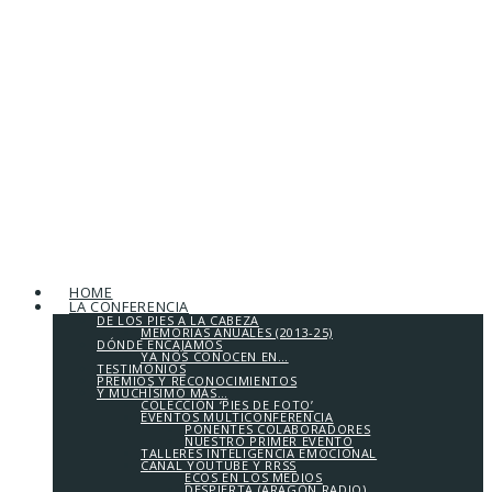
HOME
LA CONFERENCIA
DE LOS PIES A LA CABEZA
MEMORIAS ANUALES (2013-25)
DÓNDE ENCAJAMOS
YA NOS CONOCEN EN…
TESTIMONIOS
PREMIOS Y RECONOCIMIENTOS
Y MUCHÍSIMO MÁS…
COLECCIÓN ‘PIES DE FOTO’
EVENTOS MULTICONFERENCIA
PONENTES COLABORADORES
NUESTRO PRIMER EVENTO
TALLERES INTELIGENCIA EMOCIONAL
CANAL YOUTUBE Y RRSS
ECOS EN LOS MEDIOS
DESPIERTA (ARAGÓN RADIO)