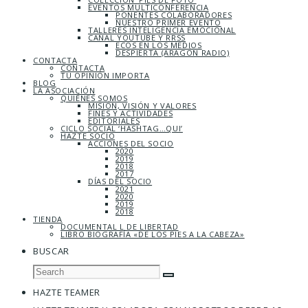
EVENTOS MULTICONFERENCIA
PONENTES COLABORADORES
NUESTRO PRIMER EVENTO
TALLERES INTELIGENCIA EMOCIONAL
CANAL YOUTUBE Y RRSS
ECOS EN LOS MEDIOS
DESPIERTA (ARAGÓN RADIO)
CONTACTA
CONTACTA
TU OPINIÓN IMPORTA
BLOG
LA ASOCIACIÓN
QUIÉNES SOMOS
MISIÓN, VISIÓN Y VALORES
FINES Y ACTIVIDADES
EDITORIALES
CICLO SOCIAL ‘HASHTAG…QUI’
HAZTE SOCIO
ACCIONES DEL SOCIO
2020
2019
2018
2017
DÍAS DEL SOCIO
2021
2020
2019
2018
TIENDA
DOCUMENTAL L DE LIBERTAD
LIBRO BIOGRAFÍA «DE LOS PIES A LA CABEZA»
BUSCAR
HAZTE TEAMER