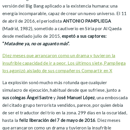
versión del Big Bang aplicado a la existencia humana: una
energía incomparable, capaz de crear un nuevo universo. El 11
de abril de 2016, el periodista
ANTONIO PAMPLIEGA
(Madrid, 1982), sometido a cautiverio en Siria por Al Qaeda
desde mediado julio de 2015,
espetó a sus captores:
“
Matadme ya, no os aguanto más
”.
Diez meses que arrancaron como un drama y tuvieron la
insufrible capacidad de ir a peor. Los últimos siete, Pampliega
los agonizó aislado de sus compañeros
Compartir en X
La explosión sonó mucho más rotunda que cualquier
simulacro de ejecución, habitual desde que sufriese, junto a
sus colegas
Ángel Sastre
y
José Manuel López
, una emboscada
del citado grupo terrorista vendidos, parece, por quien debía
de ser el traductor del trío en la zona. 299 días en la oscuridad,
hasta la
feliz liberación del 7 de mayo de 2016
. Diez meses
que arrancaron como un drama y tuvieron la insufrible