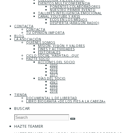
EVENTOS MULTICONFERENCIA
PONENTES COLABORADORES
NUESTRO PRIMER EVENTO
TALLERES INTELIGENCIA EMOCIONAL
CANAL YOUTUBE Y RRSS
ECOS EN LOS MEDIOS
DESPIERTA (ARAGÓN RADIO)
CONTACTA
CONTACTA
TU OPINIÓN IMPORTA
BLOG
LA ASOCIACIÓN
QUIÉNES SOMOS
MISIÓN, VISIÓN Y VALORES
FINES Y ACTIVIDADES
EDITORIALES
CICLO SOCIAL ‘HASHTAG…QUI’
HAZTE SOCIO
ACCIONES DEL SOCIO
2020
2019
2018
2017
DÍAS DEL SOCIO
2021
2020
2019
2018
TIENDA
DOCUMENTAL L DE LIBERTAD
LIBRO BIOGRAFÍA «DE LOS PIES A LA CABEZA»
BUSCAR
HAZTE TEAMER