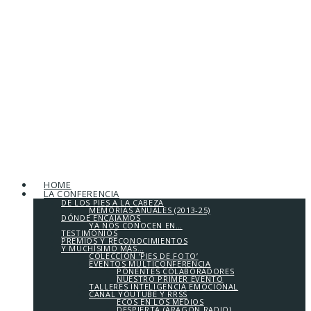
HOME
LA CONFERENCIA
DE LOS PIES A LA CABEZA
MEMORIAS ANUALES (2013-25)
DÓNDE ENCAJAMOS
YA NOS CONOCEN EN…
TESTIMONIOS
PREMIOS Y RECONOCIMIENTOS
Y MUCHÍSIMO MÁS…
COLECCIÓN ‘PIES DE FOTO’
EVENTOS MULTICONFERENCIA
PONENTES COLABORADORES
NUESTRO PRIMER EVENTO
TALLERES INTELIGENCIA EMOCIONAL
CANAL YOUTUBE Y RRSS
ECOS EN LOS MEDIOS
DESPIERTA (ARAGÓN RADIO)