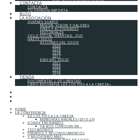
CONTACTA
CONTACTA
TU OPINIÓN IMPORTA
BLOG
LA ASOCIACIÓN
QUIÉNES SOMOS
MISIÓN, VISIÓN Y VALORES
FINES Y ACTIVIDADES
EDITORIALES
CICLO SOCIAL ‘HASHTAG…QUI’
HAZTE SOCIO
ACCIONES DEL SOCIO
2020
2019
2018
2017
DÍAS DEL SOCIO
2021
2020
2019
2018
TIENDA
DOCUMENTAL L DE LIBERTAD
LIBRO BIOGRAFÍA «DE LOS PIES A LA CABEZA»
HOME
LA CONFERENCIA
DE LOS PIES A LA CABEZA
MEMORIAS ANUALES (2013-25)
DÓNDE ENCAJAMOS
YA NOS CONOCEN EN…
TESTIMONIOS
PREMIOS Y RECONOCIMIENTOS
Y MUCHÍSIMO MÁS…
COLECCIÓN ‘PIES DE FOTO’