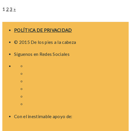
Posts
1
2
3
»
navigation
POLÍTICA DE PRIVACIDAD
© 2015 De los pies a la cabeza
Síguenos en Redes Sociales
Con el inestimable apoyo de: