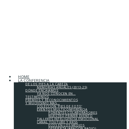
HOME
LA CONFERENCIA
DE LOS PIES A LA CABEZA
MEMORIAS ANUALES (2013-25)
DÓNDE ENCAJAMOS
YA NOS CONOCEN EN…
TESTIMONIOS
PREMIOS Y RECONOCIMIENTOS
Y MUCHÍSIMO MÁS…
COLECCIÓN ‘PIES DE FOTO’
EVENTOS MULTICONFERENCIA
PONENTES COLABORADORES
NUESTRO PRIMER EVENTO
TALLERES INTELIGENCIA EMOCIONAL
CANAL YOUTUBE Y RRSS
ECOS EN LOS MEDIOS
DESPIERTA (ARAGÓN RADIO)