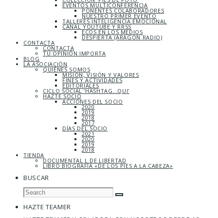
EVENTOS MULTICONFERENCIA
PONENTES COLABORADORES
NUESTRO PRIMER EVENTO
TALLERES INTELIGENCIA EMOCIONAL
CANAL YOUTUBE Y RRSS
ECOS EN LOS MEDIOS
DESPIERTA (ARAGÓN RADIO)
CONTACTA
CONTACTA
TU OPINIÓN IMPORTA
BLOG
LA ASOCIACIÓN
QUIÉNES SOMOS
MISIÓN, VISIÓN Y VALORES
FINES Y ACTIVIDADES
EDITORIALES
CICLO SOCIAL ‘HASHTAG…QUI’
HAZTE SOCIO
ACCIONES DEL SOCIO
2020
2019
2018
2017
DÍAS DEL SOCIO
2021
2020
2019
2018
TIENDA
DOCUMENTAL L DE LIBERTAD
LIBRO BIOGRAFÍA «DE LOS PIES A LA CABEZA»
BUSCAR
HAZTE TEAMER