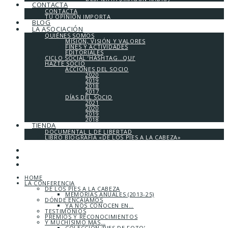
CONTACTA
CONTACTA
TU OPINIÓN IMPORTA
BLOG
LA ASOCIACIÓN
QUIÉNES SOMOS
MISIÓN, VISIÓN Y VALORES
FINES Y ACTIVIDADES
EDITORIALES
CICLO SOCIAL ‘HASHTAG…QUI’
HAZTE SOCIO
ACCIONES DEL SOCIO
2020
2019
2018
2017
DÍAS DEL SOCIO
2021
2020
2019
2018
TIENDA
DOCUMENTAL L DE LIBERTAD
LIBRO BIOGRAFÍA «DE LOS PIES A LA CABEZA»
HOME
LA CONFERENCIA
DE LOS PIES A LA CABEZA
MEMORIAS ANUALES (2013-25)
DÓNDE ENCAJAMOS
YA NOS CONOCEN EN…
TESTIMONIOS
PREMIOS Y RECONOCIMIENTOS
Y MUCHÍSIMO MÁS…
COLECCIÓN ‘PIES DE FOTO’