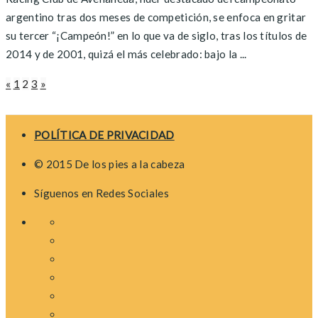
argentino tras dos meses de competición, se enfoca en gritar
su tercer “¡Campeón!” en lo que va de siglo, tras los títulos de
2014 y de 2001, quizá el más celebrado: bajo la ...
Posts
«
1
2
3
»
navigation
POLÍTICA DE PRIVACIDAD
© 2015 De los pies a la cabeza
Síguenos en Redes Sociales