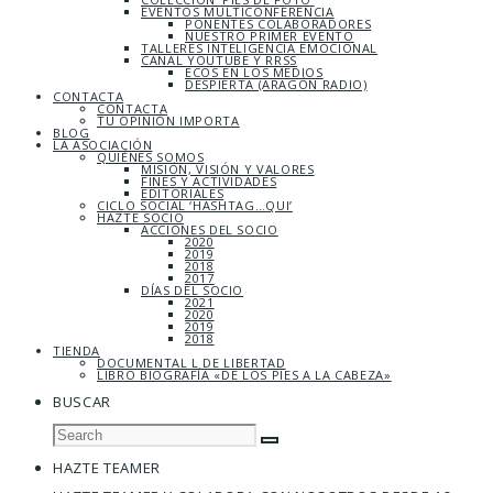
EVENTOS MULTICONFERENCIA
PONENTES COLABORADORES
NUESTRO PRIMER EVENTO
TALLERES INTELIGENCIA EMOCIONAL
CANAL YOUTUBE Y RRSS
ECOS EN LOS MEDIOS
DESPIERTA (ARAGÓN RADIO)
CONTACTA
CONTACTA
TU OPINIÓN IMPORTA
BLOG
LA ASOCIACIÓN
QUIÉNES SOMOS
MISIÓN, VISIÓN Y VALORES
FINES Y ACTIVIDADES
EDITORIALES
CICLO SOCIAL ‘HASHTAG…QUI’
HAZTE SOCIO
ACCIONES DEL SOCIO
2020
2019
2018
2017
DÍAS DEL SOCIO
2021
2020
2019
2018
TIENDA
DOCUMENTAL L DE LIBERTAD
LIBRO BIOGRAFÍA «DE LOS PIES A LA CABEZA»
BUSCAR
HAZTE TEAMER