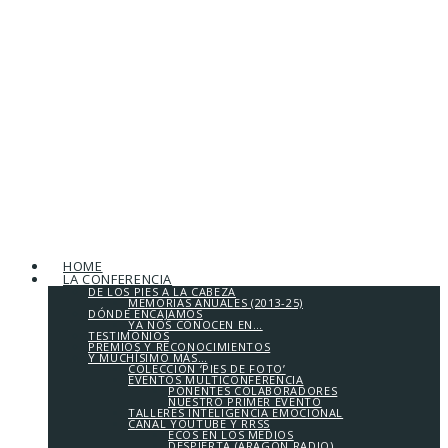
HOME
LA CONFERENCIA
DE LOS PIES A LA CABEZA
MEMORIAS ANUALES (2013-25)
DÓNDE ENCAJAMOS
YA NOS CONOCEN EN…
TESTIMONIOS
PREMIOS Y RECONOCIMIENTOS
Y MUCHÍSIMO MÁS…
COLECCIÓN ‘PIES DE FOTO’
EVENTOS MULTICONFERENCIA
PONENTES COLABORADORES
NUESTRO PRIMER EVENTO
TALLERES INTELIGENCIA EMOCIONAL
CANAL YOUTUBE Y RRSS
ECOS EN LOS MEDIOS
DESPIERTA (ARAGÓN RADIO)