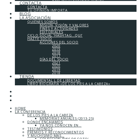
CONTACTA
CONTACTA
TU OPINIÓN IMPORTA
BLOG
LA ASOCIACIÓN
QUIÉNES SOMOS
MISIÓN, VISIÓN Y VALORES
FINES Y ACTIVIDADES
EDITORIALES
CICLO SOCIAL ‘HASHTAG…QUI’
HAZTE SOCIO
ACCIONES DEL SOCIO
2020
2019
2018
2017
DÍAS DEL SOCIO
2021
2020
2019
2018
TIENDA
DOCUMENTAL L DE LIBERTAD
LIBRO BIOGRAFÍA «DE LOS PIES A LA CABEZA»
HOME
LA CONFERENCIA
DE LOS PIES A LA CABEZA
MEMORIAS ANUALES (2013-25)
DÓNDE ENCAJAMOS
YA NOS CONOCEN EN…
TESTIMONIOS
PREMIOS Y RECONOCIMIENTOS
Y MUCHÍSIMO MÁS…
COLECCIÓN ‘PIES DE FOTO’