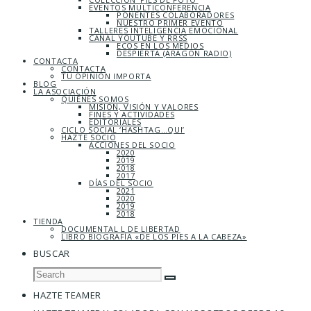
EVENTOS MULTICONFERENCIA
PONENTES COLABORADORES
NUESTRO PRIMER EVENTO
TALLERES INTELIGENCIA EMOCIONAL
CANAL YOUTUBE Y RRSS
ECOS EN LOS MEDIOS
DESPIERTA (ARAGÓN RADIO)
CONTACTA
CONTACTA
TU OPINIÓN IMPORTA
BLOG
LA ASOCIACIÓN
QUIÉNES SOMOS
MISIÓN, VISIÓN Y VALORES
FINES Y ACTIVIDADES
EDITORIALES
CICLO SOCIAL ‘HASHTAG…QUI’
HAZTE SOCIO
ACCIONES DEL SOCIO
2020
2019
2018
2017
DÍAS DEL SOCIO
2021
2020
2019
2018
TIENDA
DOCUMENTAL L DE LIBERTAD
LIBRO BIOGRAFÍA «DE LOS PIES A LA CABEZA»
BUSCAR
HAZTE TEAMER