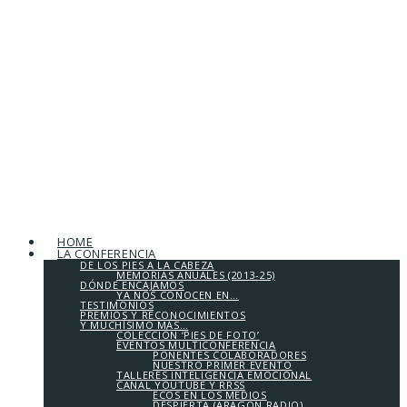
HOME
LA CONFERENCIA
DE LOS PIES A LA CABEZA
MEMORIAS ANUALES (2013-25)
DÓNDE ENCAJAMOS
YA NOS CONOCEN EN…
TESTIMONIOS
PREMIOS Y RECONOCIMIENTOS
Y MUCHÍSIMO MÁS…
COLECCIÓN ‘PIES DE FOTO’
EVENTOS MULTICONFERENCIA
PONENTES COLABORADORES
NUESTRO PRIMER EVENTO
TALLERES INTELIGENCIA EMOCIONAL
CANAL YOUTUBE Y RRSS
ECOS EN LOS MEDIOS
DESPIERTA (ARAGÓN RADIO)