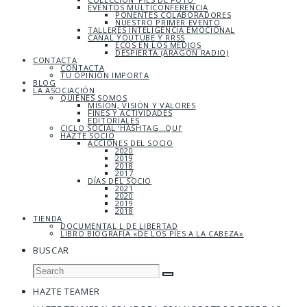
EVENTOS MULTICONFERENCIA
PONENTES COLABORADORES
NUESTRO PRIMER EVENTO
TALLERES INTELIGENCIA EMOCIONAL
CANAL YOUTUBE Y RRSS
ECOS EN LOS MEDIOS
DESPIERTA (ARAGÓN RADIO)
CONTACTA
CONTACTA
TU OPINIÓN IMPORTA
BLOG
LA ASOCIACIÓN
QUIÉNES SOMOS
MISIÓN, VISIÓN Y VALORES
FINES Y ACTIVIDADES
EDITORIALES
CICLO SOCIAL ‘HASHTAG…QUI’
HAZTE SOCIO
ACCIONES DEL SOCIO
2020
2019
2018
2017
DÍAS DEL SOCIO
2021
2020
2019
2018
TIENDA
DOCUMENTAL L DE LIBERTAD
LIBRO BIOGRAFÍA «DE LOS PIES A LA CABEZA»
BUSCAR
HAZTE TEAMER