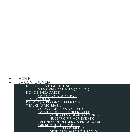
HOME
LA CONFERENCIA
DE LOS PIES A LA CABEZA
MEMORIAS ANUALES (2013-25)
DÓNDE ENCAJAMOS
YA NOS CONOCEN EN…
TESTIMONIOS
PREMIOS Y RECONOCIMIENTOS
Y MUCHÍSIMO MÁS…
COLECCIÓN ‘PIES DE FOTO’
EVENTOS MULTICONFERENCIA
PONENTES COLABORADORES
NUESTRO PRIMER EVENTO
TALLERES INTELIGENCIA EMOCIONAL
CANAL YOUTUBE Y RRSS
ECOS EN LOS MEDIOS
DESPIERTA (ARAGÓN RADIO)