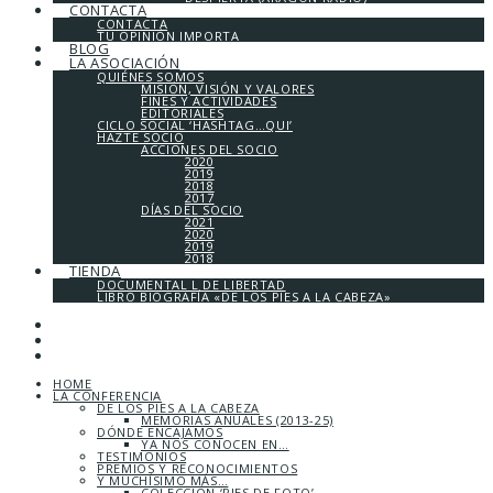
CONTACTA
CONTACTA
TU OPINIÓN IMPORTA
BLOG
LA ASOCIACIÓN
QUIÉNES SOMOS
MISIÓN, VISIÓN Y VALORES
FINES Y ACTIVIDADES
EDITORIALES
CICLO SOCIAL ‘HASHTAG…QUI’
HAZTE SOCIO
ACCIONES DEL SOCIO
2020
2019
2018
2017
DÍAS DEL SOCIO
2021
2020
2019
2018
TIENDA
DOCUMENTAL L DE LIBERTAD
LIBRO BIOGRAFÍA «DE LOS PIES A LA CABEZA»
HOME
LA CONFERENCIA
DE LOS PIES A LA CABEZA
MEMORIAS ANUALES (2013-25)
DÓNDE ENCAJAMOS
YA NOS CONOCEN EN…
TESTIMONIOS
PREMIOS Y RECONOCIMIENTOS
Y MUCHÍSIMO MÁS…
COLECCIÓN ‘PIES DE FOTO’