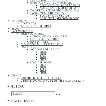
EVENTOS MULTICONFERENCIA
PONENTES COLABORADORES
NUESTRO PRIMER EVENTO
TALLERES INTELIGENCIA EMOCIONAL
CANAL YOUTUBE Y RRSS
ECOS EN LOS MEDIOS
DESPIERTA (ARAGÓN RADIO)
CONTACTA
CONTACTA
TU OPINIÓN IMPORTA
BLOG
LA ASOCIACIÓN
QUIÉNES SOMOS
MISIÓN, VISIÓN Y VALORES
FINES Y ACTIVIDADES
EDITORIALES
CICLO SOCIAL ‘HASHTAG…QUI’
HAZTE SOCIO
ACCIONES DEL SOCIO
2020
2019
2018
2017
DÍAS DEL SOCIO
2021
2020
2019
2018
TIENDA
DOCUMENTAL L DE LIBERTAD
LIBRO BIOGRAFÍA «DE LOS PIES A LA CABEZA»
BUSCAR
HAZTE TEAMER