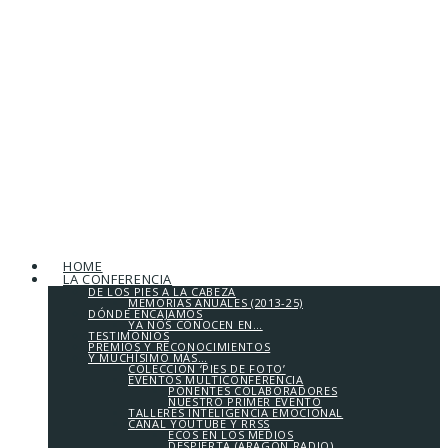
HOME
LA CONFERENCIA
DE LOS PIES A LA CABEZA
MEMORIAS ANUALES (2013-25)
DÓNDE ENCAJAMOS
YA NOS CONOCEN EN…
TESTIMONIOS
PREMIOS Y RECONOCIMIENTOS
Y MUCHÍSIMO MÁS…
COLECCIÓN ‘PIES DE FOTO’
EVENTOS MULTICONFERENCIA
PONENTES COLABORADORES
NUESTRO PRIMER EVENTO
TALLERES INTELIGENCIA EMOCIONAL
CANAL YOUTUBE Y RRSS
ECOS EN LOS MEDIOS
DESPIERTA (ARAGÓN RADIO)