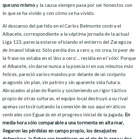
que uno mismo
y la causa siempre pasa por ser honestos con
lo que se ha vivido y con cómo se ha vivido.
Al descanso del partido en el Carlos Belmonte contra el
Albacete, correspondiente a la séptima jornada de la actual
Liga 123, parecía estarse oficiando el entierro del Zaragoza
de Imanol Idiakez. Sólo perdía dos a cero y, no crea, lo peor de
la frase no estaba en el ‘dos a cero’… residía en el ‘sólo’. Porque
el Albacete, sin darse nunca a la poesía ni en sus minutos más
felices, pareció varios mundos por delante de un conjunto
aragonés sin plan, sin patrón y sin aparente vida futura.
Abrazados al plan de Ramis y sosteniendo un rigor táctico
propio de otras culturas, el equipo local destruyó a su rival
apenas cortocircuitando la conexión de sus aquí erráticos
centrales con Eguarás en el progreso inicial de la jugada.
En
media hora sólo comparable a una tormenta en alta mar,
llegaron las pérdidas en campo propio, los desajustes
defensivos, la fiebre con temblores en el eje de la zaga y dos