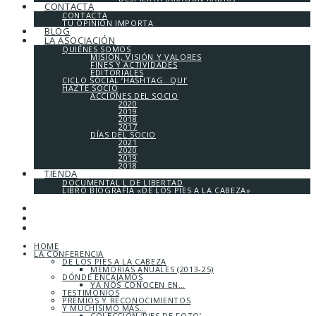
CONTACTA
CONTACTA
TU OPINIÓN IMPORTA
BLOG
LA ASOCIACIÓN
QUIÉNES SOMOS
MISIÓN, VISIÓN Y VALORES
FINES Y ACTIVIDADES
EDITORIALES
CICLO SOCIAL ‘HASHTAG…QUI’
HAZTE SOCIO
ACCIONES DEL SOCIO
2020
2019
2018
2017
DÍAS DEL SOCIO
2021
2020
2019
2018
TIENDA
DOCUMENTAL L DE LIBERTAD
LIBRO BIOGRAFÍA «DE LOS PIES A LA CABEZA»
HOME
LA CONFERENCIA
DE LOS PIES A LA CABEZA
MEMORIAS ANUALES (2013-25)
DÓNDE ENCAJAMOS
YA NOS CONOCEN EN…
TESTIMONIOS
PREMIOS Y RECONOCIMIENTOS
Y MUCHÍSIMO MÁS…
COLECCIÓN ‘PIES DE FOTO’