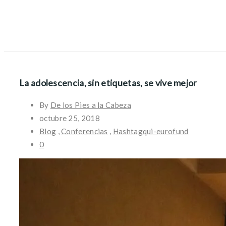
La adolescencia, sin etiquetas, se vive mejor
By
De los Pies a la Cabeza
octubre 25, 2018
Blog
,
Conferencias
,
Hashtagqui-eurofund
0