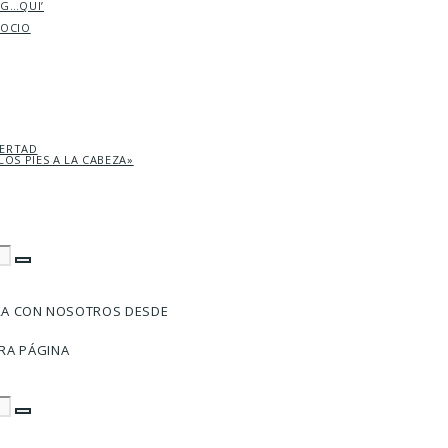
AG…QUI’
SOCIO
BERTAD
LOS PIES A LA CABEZA»
RA CON NOSOTROS DESDE
RA PÁGINA