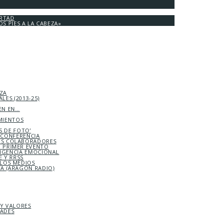
ERTAD
OS PIES A LA CABEZA»
EZA
LES (2013-25)
EN EN…
MIENTOS
S DE FOTO’
ICONFERENCIA
S COLABORADORES
 PRIMER EVENTO
LIGENCIA EMOCIONAL
 Y RRSS
 LOS MEDIOS
TA (ARAGÓN RADIO)
 Y VALORES
DADES