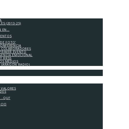
A
S (2013-25)
N EN…
IENTOS
 DE FOTO’
CONFERENCIA
 COLABORADORES
PRIMER EVENTO
IGENCIA EMOCIONAL
Y RRSS
LOS MEDIOS
A (ARAGÓN RADIO)
Y VALORES
ADES
G…QUI’
OCIO