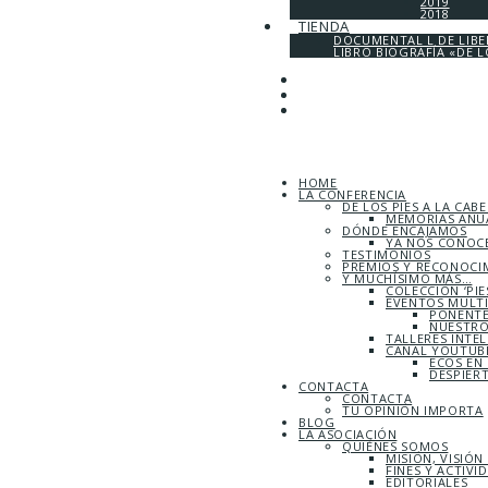
2019
2018
TIENDA
DOCUMENTAL L DE LIB
LIBRO BIOGRAFÍA «DE L
HOME
LA CONFERENCIA
DE LOS PIES A LA CAB
MEMORIAS ANUA
DÓNDE ENCAJAMOS
YA NOS CONOC
TESTIMONIOS
PREMIOS Y RECONOCI
Y MUCHÍSIMO MÁS…
COLECCIÓN ‘PIE
EVENTOS MULT
PONENTE
NUESTRO
TALLERES INTE
CANAL YOUTUBE
ECOS EN
DESPIER
CONTACTA
CONTACTA
TU OPINIÓN IMPORTA
BLOG
LA ASOCIACIÓN
QUIÉNES SOMOS
MISIÓN, VISIÓN
FINES Y ACTIVI
EDITORIALES