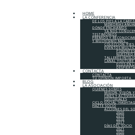
HOME
LA CONFERENCIA
DE LOS PIES A LA CABEZ
MEMORIAS ANUALE
DÓNDE ENCAJAMOS
YA NOS CONOCE
TESTIMONIOS
PREMIOS Y RECONOCIM
Y MUCHÍSIMO MÁS…
COLECCIÓN ‘PIES
EVENTOS MULTI
PONENTES
NUESTRO 
TALLERES INTEL
CANAL YOUTUBE 
ECOS EN 
DESPIERT
CONTACTA
CONTACTA
TU OPINIÓN IMPORTA
BLOG
LA ASOCIACIÓN
QUIÉNES SOMOS
MISIÓN, VISIÓN 
FINES Y ACTIVID
EDITORIALES
CICLO SOCIAL ‘HASHTA
HAZTE SOCIO
ACCIONES DEL S
2020
2019
2018
2017
DÍAS DEL SOCIO
2021
2020