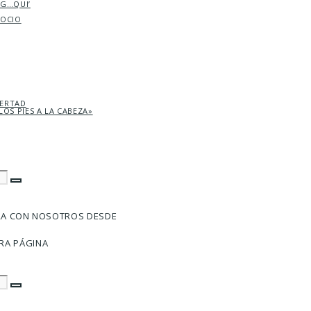
AG…QUI’
SOCIO
BERTAD
LOS PIES A LA CABEZA»
RA CON NOSOTROS DESDE
RA PÁGINA