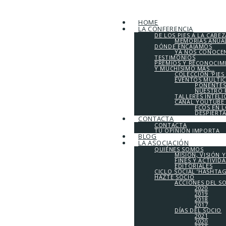
HOME
LA CONFERENCIA
DE LOS PIES A LA CABEZ
MEMORIAS ANUALE
DÓNDE ENCAJAMOS
YA NOS CONOCE
TESTIMONIOS
PREMIOS Y RECONOCIM
Y MUCHÍSIMO MÁS…
COLECCIÓN ‘PIES
EVENTOS MULTI
PONENTES
NUESTRO 
TALLERES INTEL
CANAL YOUTUBE 
ECOS EN 
DESPIERT
CONTACTA
CONTACTA
TU OPINIÓN IMPORTA
BLOG
LA ASOCIACIÓN
QUIÉNES SOMOS
MISIÓN, VISIÓN 
FINES Y ACTIVID
EDITORIALES
CICLO SOCIAL ‘HASHTA
HAZTE SOCIO
ACCIONES DEL S
2020
2019
2018
2017
DÍAS DEL SOCIO
2021
2020