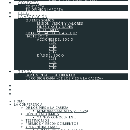
CONTACTA
CONTACTA
TU OPINIÓN IMPORTA
BLOG
LA ASOCIACIÓN
QUIÉNES SOMOS
MISIÓN, VISIÓN Y VALORES
FINES Y ACTIVIDADES
EDITORIALES
CICLO SOCIAL ‘HASHTAG…QUI’
HAZTE SOCIO
ACCIONES DEL SOCIO
2020
2019
2018
2017
DÍAS DEL SOCIO
2021
2020
2019
2018
TIENDA
DOCUMENTAL L DE LIBERTAD
LIBRO BIOGRAFÍA «DE LOS PIES A LA CABEZA»
HOME
LA CONFERENCIA
DE LOS PIES A LA CABEZA
MEMORIAS ANUALES (2013-25)
DÓNDE ENCAJAMOS
YA NOS CONOCEN EN…
TESTIMONIOS
PREMIOS Y RECONOCIMIENTOS
Y MUCHÍSIMO MÁS…
COLECCIÓN ‘PIES DE FOTO’