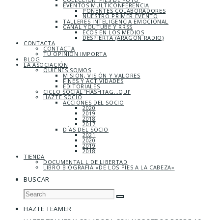
EVENTOS MULTICONFERENCIA
PONENTES COLABORADORES
NUESTRO PRIMER EVENTO
TALLERES INTELIGENCIA EMOCIONAL
CANAL YOUTUBE Y RRSS
ECOS EN LOS MEDIOS
DESPIERTA (ARAGÓN RADIO)
CONTACTA
CONTACTA
TU OPINIÓN IMPORTA
BLOG
LA ASOCIACIÓN
QUIÉNES SOMOS
MISIÓN, VISIÓN Y VALORES
FINES Y ACTIVIDADES
EDITORIALES
CICLO SOCIAL ‘HASHTAG…QUI’
HAZTE SOCIO
ACCIONES DEL SOCIO
2020
2019
2018
2017
DÍAS DEL SOCIO
2021
2020
2019
2018
TIENDA
DOCUMENTAL L DE LIBERTAD
LIBRO BIOGRAFÍA «DE LOS PIES A LA CABEZA»
BUSCAR
HAZTE TEAMER