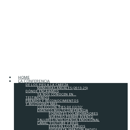
HOME
LA CONFERENCIA
DE LOS PIES A LA CABEZA
MEMORIAS ANUALES (2013-25)
DÓNDE ENCAJAMOS
YA NOS CONOCEN EN…
TESTIMONIOS
PREMIOS Y RECONOCIMIENTOS
Y MUCHÍSIMO MÁS…
COLECCIÓN ‘PIES DE FOTO’
EVENTOS MULTICONFERENCIA
PONENTES COLABORADORES
NUESTRO PRIMER EVENTO
TALLERES INTELIGENCIA EMOCIONAL
CANAL YOUTUBE Y RRSS
ECOS EN LOS MEDIOS
DESPIERTA (ARAGÓN RADIO)