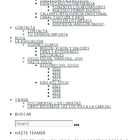
EVENTOS MULTICONFERENCIA
PONENTES COLABORADORES
NUESTRO PRIMER EVENTO
TALLERES INTELIGENCIA EMOCIONAL
CANAL YOUTUBE Y RRSS
ECOS EN LOS MEDIOS
DESPIERTA (ARAGÓN RADIO)
CONTACTA
CONTACTA
TU OPINIÓN IMPORTA
BLOG
LA ASOCIACIÓN
QUIÉNES SOMOS
MISIÓN, VISIÓN Y VALORES
FINES Y ACTIVIDADES
EDITORIALES
CICLO SOCIAL ‘HASHTAG…QUI’
HAZTE SOCIO
ACCIONES DEL SOCIO
2020
2019
2018
2017
DÍAS DEL SOCIO
2021
2020
2019
2018
TIENDA
DOCUMENTAL L DE LIBERTAD
LIBRO BIOGRAFÍA «DE LOS PIES A LA CABEZA»
BUSCAR
HAZTE TEAMER