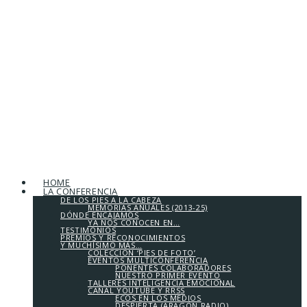
HOME
LA CONFERENCIA
DE LOS PIES A LA CABEZA
MEMORIAS ANUALES (2013-25)
DÓNDE ENCAJAMOS
YA NOS CONOCEN EN…
TESTIMONIOS
PREMIOS Y RECONOCIMIENTOS
Y MUCHÍSIMO MÁS…
COLECCIÓN ‘PIES DE FOTO’
EVENTOS MULTICONFERENCIA
PONENTES COLABORADORES
NUESTRO PRIMER EVENTO
TALLERES INTELIGENCIA EMOCIONAL
CANAL YOUTUBE Y RRSS
ECOS EN LOS MEDIOS
DESPIERTA (ARAGÓN RADIO)