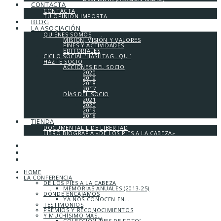
CONTACTA
CONTACTA
TU OPINIÓN IMPORTA
BLOG
LA ASOCIACIÓN
QUIÉNES SOMOS
MISIÓN, VISIÓN Y VALORES
FINES Y ACTIVIDADES
EDITORIALES
CICLO SOCIAL ‘HASHTAG…QUI’
HAZTE SOCIO
ACCIONES DEL SOCIO
2020
2019
2018
2017
DÍAS DEL SOCIO
2021
2020
2019
2018
TIENDA
DOCUMENTAL L DE LIBERTAD
LIBRO BIOGRAFÍA «DE LOS PIES A LA CABEZA»
HOME
LA CONFERENCIA
DE LOS PIES A LA CABEZA
MEMORIAS ANUALES (2013-25)
DÓNDE ENCAJAMOS
YA NOS CONOCEN EN…
TESTIMONIOS
PREMIOS Y RECONOCIMIENTOS
Y MUCHÍSIMO MÁS…
COLECCIÓN ‘PIES DE FOTO’