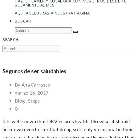
HAZTE TEAMER Y COLABORA CON NOSOTROS DESDE 1€
SOLAMENTE AL MES.
AQUÍ
ACCEDERÁS A NUESTRA PÁGINA
BUSCAR
SEARCH
Seguros de ser saludables
By
Ana Carrasco
marzo 16, 2017
Blog
,
Steps
0
It is well known that DKV insures health. Likewise, it should
be known even better that doing so is only vocational in their
case, since they lead by example. Frequently awarded for their