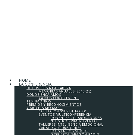
HOME
LA CONFERENCIA
DE LOS PIES A LA CABEZA
MEMORIAS ANUALES (2013-25)
DÓNDE ENCAJAMOS
YA NOS CONOCEN EN…
TESTIMONIOS
PREMIOS Y RECONOCIMIENTOS
Y MUCHÍSIMO MÁS…
COLECCIÓN ‘PIES DE FOTO’
EVENTOS MULTICONFERENCIA
PONENTES COLABORADORES
NUESTRO PRIMER EVENTO
TALLERES INTELIGENCIA EMOCIONAL
CANAL YOUTUBE Y RRSS
ECOS EN LOS MEDIOS
DESPIERTA (ARAGÓN RADIO)