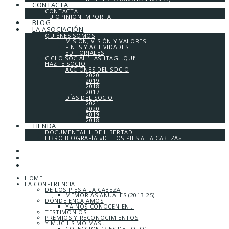
CONTACTA
CONTACTA
TU OPINIÓN IMPORTA
BLOG
LA ASOCIACIÓN
QUIÉNES SOMOS
MISIÓN, VISIÓN Y VALORES
FINES Y ACTIVIDADES
EDITORIALES
CICLO SOCIAL ‘HASHTAG…QUI’
HAZTE SOCIO
ACCIONES DEL SOCIO
2020
2019
2018
2017
DÍAS DEL SOCIO
2021
2020
2019
2018
TIENDA
DOCUMENTAL L DE LIBERTAD
LIBRO BIOGRAFÍA «DE LOS PIES A LA CABEZA»
HOME
LA CONFERENCIA
DE LOS PIES A LA CABEZA
MEMORIAS ANUALES (2013-25)
DÓNDE ENCAJAMOS
YA NOS CONOCEN EN…
TESTIMONIOS
PREMIOS Y RECONOCIMIENTOS
Y MUCHÍSIMO MÁS…
COLECCIÓN ‘PIES DE FOTO’