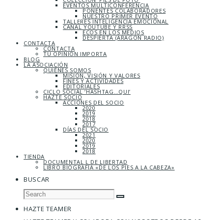
EVENTOS MULTICONFERENCIA
PONENTES COLABORADORES
NUESTRO PRIMER EVENTO
TALLERES INTELIGENCIA EMOCIONAL
CANAL YOUTUBE Y RRSS
ECOS EN LOS MEDIOS
DESPIERTA (ARAGÓN RADIO)
CONTACTA
CONTACTA
TU OPINIÓN IMPORTA
BLOG
LA ASOCIACIÓN
QUIÉNES SOMOS
MISIÓN, VISIÓN Y VALORES
FINES Y ACTIVIDADES
EDITORIALES
CICLO SOCIAL ‘HASHTAG…QUI’
HAZTE SOCIO
ACCIONES DEL SOCIO
2020
2019
2018
2017
DÍAS DEL SOCIO
2021
2020
2019
2018
TIENDA
DOCUMENTAL L DE LIBERTAD
LIBRO BIOGRAFÍA «DE LOS PIES A LA CABEZA»
BUSCAR
HAZTE TEAMER