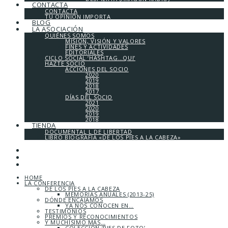
CONTACTA
CONTACTA
TU OPINIÓN IMPORTA
BLOG
LA ASOCIACIÓN
QUIÉNES SOMOS
MISIÓN, VISIÓN Y VALORES
FINES Y ACTIVIDADES
EDITORIALES
CICLO SOCIAL ‘HASHTAG…QUI’
HAZTE SOCIO
ACCIONES DEL SOCIO
2020
2019
2018
2017
DÍAS DEL SOCIO
2021
2020
2019
2018
TIENDA
DOCUMENTAL L DE LIBERTAD
LIBRO BIOGRAFÍA «DE LOS PIES A LA CABEZA»
HOME
LA CONFERENCIA
DE LOS PIES A LA CABEZA
MEMORIAS ANUALES (2013-25)
DÓNDE ENCAJAMOS
YA NOS CONOCEN EN…
TESTIMONIOS
PREMIOS Y RECONOCIMIENTOS
Y MUCHÍSIMO MÁS…
COLECCIÓN ‘PIES DE FOTO’