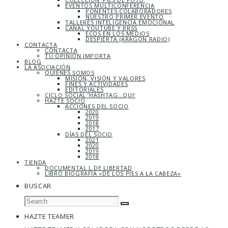
EVENTOS MULTICONFERENCIA
PONENTES COLABORADORES
NUESTRO PRIMER EVENTO
TALLERES INTELIGENCIA EMOCIONAL
CANAL YOUTUBE Y RRSS
ECOS EN LOS MEDIOS
DESPIERTA (ARAGÓN RADIO)
CONTACTA
CONTACTA
TU OPINIÓN IMPORTA
BLOG
LA ASOCIACIÓN
QUIÉNES SOMOS
MISIÓN, VISIÓN Y VALORES
FINES Y ACTIVIDADES
EDITORIALES
CICLO SOCIAL ‘HASHTAG…QUI’
HAZTE SOCIO
ACCIONES DEL SOCIO
2020
2019
2018
2017
DÍAS DEL SOCIO
2021
2020
2019
2018
TIENDA
DOCUMENTAL L DE LIBERTAD
LIBRO BIOGRAFÍA «DE LOS PIES A LA CABEZA»
BUSCAR
HAZTE TEAMER