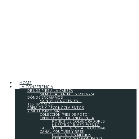
HOME
LA CONFERENCIA
DE LOS PIES A LA CABEZA
MEMORIAS ANUALES (2013-25)
DÓNDE ENCAJAMOS
YA NOS CONOCEN EN…
TESTIMONIOS
PREMIOS Y RECONOCIMIENTOS
Y MUCHÍSIMO MÁS…
COLECCIÓN ‘PIES DE FOTO’
EVENTOS MULTICONFERENCIA
PONENTES COLABORADORES
NUESTRO PRIMER EVENTO
TALLERES INTELIGENCIA EMOCIONAL
CANAL YOUTUBE Y RRSS
ECOS EN LOS MEDIOS
DESPIERTA (ARAGÓN RADIO)