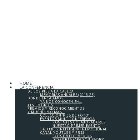
HOME
LA CONFERENCIA
DE LOS PIES A LA CABEZA
MEMORIAS ANUALES (2013-25)
DÓNDE ENCAJAMOS
YA NOS CONOCEN EN…
TESTIMONIOS
PREMIOS Y RECONOCIMIENTOS
Y MUCHÍSIMO MÁS…
COLECCIÓN ‘PIES DE FOTO’
EVENTOS MULTICONFERENCIA
PONENTES COLABORADORES
NUESTRO PRIMER EVENTO
TALLERES INTELIGENCIA EMOCIONAL
CANAL YOUTUBE Y RRSS
ECOS EN LOS MEDIOS
DESPIERTA (ARAGÓN RADIO)