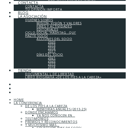
CONTACTA
CONTACTA
TU OPINIÓN IMPORTA
BLOG
LA ASOCIACIÓN
QUIÉNES SOMOS
MISIÓN, VISIÓN Y VALORES
FINES Y ACTIVIDADES
EDITORIALES
CICLO SOCIAL ‘HASHTAG…QUI’
HAZTE SOCIO
ACCIONES DEL SOCIO
2020
2019
2018
2017
DÍAS DEL SOCIO
2021
2020
2019
2018
TIENDA
DOCUMENTAL L DE LIBERTAD
LIBRO BIOGRAFÍA «DE LOS PIES A LA CABEZA»
HOME
LA CONFERENCIA
DE LOS PIES A LA CABEZA
MEMORIAS ANUALES (2013-25)
DÓNDE ENCAJAMOS
YA NOS CONOCEN EN…
TESTIMONIOS
PREMIOS Y RECONOCIMIENTOS
Y MUCHÍSIMO MÁS…
COLECCIÓN ‘PIES DE FOTO’