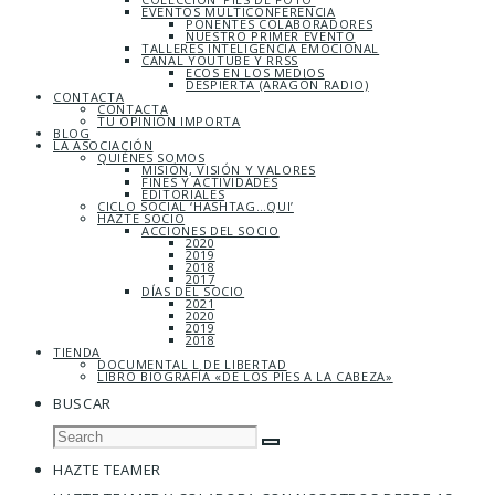
EVENTOS MULTICONFERENCIA
PONENTES COLABORADORES
NUESTRO PRIMER EVENTO
TALLERES INTELIGENCIA EMOCIONAL
CANAL YOUTUBE Y RRSS
ECOS EN LOS MEDIOS
DESPIERTA (ARAGÓN RADIO)
CONTACTA
CONTACTA
TU OPINIÓN IMPORTA
BLOG
LA ASOCIACIÓN
QUIÉNES SOMOS
MISIÓN, VISIÓN Y VALORES
FINES Y ACTIVIDADES
EDITORIALES
CICLO SOCIAL ‘HASHTAG…QUI’
HAZTE SOCIO
ACCIONES DEL SOCIO
2020
2019
2018
2017
DÍAS DEL SOCIO
2021
2020
2019
2018
TIENDA
DOCUMENTAL L DE LIBERTAD
LIBRO BIOGRAFÍA «DE LOS PIES A LA CABEZA»
BUSCAR
HAZTE TEAMER