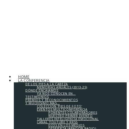
HOME
LA CONFERENCIA
DE LOS PIES A LA CABEZA
MEMORIAS ANUALES (2013-25)
DÓNDE ENCAJAMOS
YA NOS CONOCEN EN…
TESTIMONIOS
PREMIOS Y RECONOCIMIENTOS
Y MUCHÍSIMO MÁS…
COLECCIÓN ‘PIES DE FOTO’
EVENTOS MULTICONFERENCIA
PONENTES COLABORADORES
NUESTRO PRIMER EVENTO
TALLERES INTELIGENCIA EMOCIONAL
CANAL YOUTUBE Y RRSS
ECOS EN LOS MEDIOS
DESPIERTA (ARAGÓN RADIO)