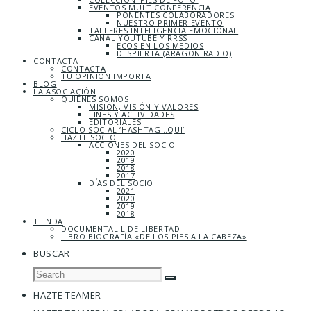
EVENTOS MULTICONFERENCIA
PONENTES COLABORADORES
NUESTRO PRIMER EVENTO
TALLERES INTELIGENCIA EMOCIONAL
CANAL YOUTUBE Y RRSS
ECOS EN LOS MEDIOS
DESPIERTA (ARAGÓN RADIO)
CONTACTA
CONTACTA
TU OPINIÓN IMPORTA
BLOG
LA ASOCIACIÓN
QUIÉNES SOMOS
MISIÓN, VISIÓN Y VALORES
FINES Y ACTIVIDADES
EDITORIALES
CICLO SOCIAL ‘HASHTAG…QUI’
HAZTE SOCIO
ACCIONES DEL SOCIO
2020
2019
2018
2017
DÍAS DEL SOCIO
2021
2020
2019
2018
TIENDA
DOCUMENTAL L DE LIBERTAD
LIBRO BIOGRAFÍA «DE LOS PIES A LA CABEZA»
BUSCAR
HAZTE TEAMER