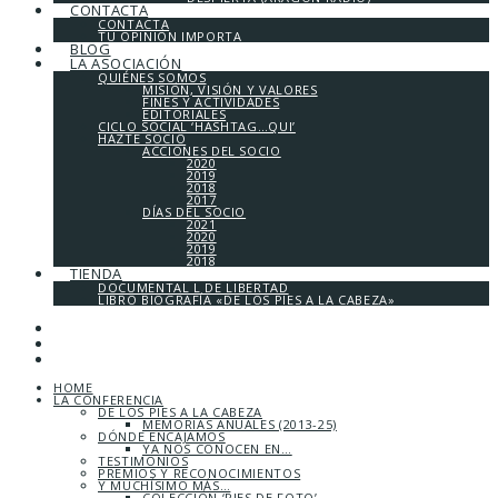
CONTACTA
CONTACTA
TU OPINIÓN IMPORTA
BLOG
LA ASOCIACIÓN
QUIÉNES SOMOS
MISIÓN, VISIÓN Y VALORES
FINES Y ACTIVIDADES
EDITORIALES
CICLO SOCIAL ‘HASHTAG…QUI’
HAZTE SOCIO
ACCIONES DEL SOCIO
2020
2019
2018
2017
DÍAS DEL SOCIO
2021
2020
2019
2018
TIENDA
DOCUMENTAL L DE LIBERTAD
LIBRO BIOGRAFÍA «DE LOS PIES A LA CABEZA»
HOME
LA CONFERENCIA
DE LOS PIES A LA CABEZA
MEMORIAS ANUALES (2013-25)
DÓNDE ENCAJAMOS
YA NOS CONOCEN EN…
TESTIMONIOS
PREMIOS Y RECONOCIMIENTOS
Y MUCHÍSIMO MÁS…
COLECCIÓN ‘PIES DE FOTO’