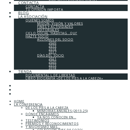
CONTACTA
CONTACTA
TU OPINIÓN IMPORTA
BLOG
LA ASOCIACIÓN
QUIÉNES SOMOS
MISIÓN, VISIÓN Y VALORES
FINES Y ACTIVIDADES
EDITORIALES
CICLO SOCIAL ‘HASHTAG…QUI’
HAZTE SOCIO
ACCIONES DEL SOCIO
2020
2019
2018
2017
DÍAS DEL SOCIO
2021
2020
2019
2018
TIENDA
DOCUMENTAL L DE LIBERTAD
LIBRO BIOGRAFÍA «DE LOS PIES A LA CABEZA»
HOME
LA CONFERENCIA
DE LOS PIES A LA CABEZA
MEMORIAS ANUALES (2013-25)
DÓNDE ENCAJAMOS
YA NOS CONOCEN EN…
TESTIMONIOS
PREMIOS Y RECONOCIMIENTOS
Y MUCHÍSIMO MÁS…
COLECCIÓN ‘PIES DE FOTO’