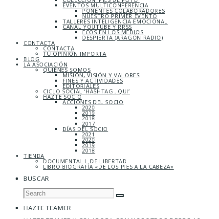
EVENTOS MULTICONFERENCIA
PONENTES COLABORADORES
NUESTRO PRIMER EVENTO
TALLERES INTELIGENCIA EMOCIONAL
CANAL YOUTUBE Y RRSS
ECOS EN LOS MEDIOS
DESPIERTA (ARAGÓN RADIO)
CONTACTA
CONTACTA
TU OPINIÓN IMPORTA
BLOG
LA ASOCIACIÓN
QUIÉNES SOMOS
MISIÓN, VISIÓN Y VALORES
FINES Y ACTIVIDADES
EDITORIALES
CICLO SOCIAL ‘HASHTAG…QUI’
HAZTE SOCIO
ACCIONES DEL SOCIO
2020
2019
2018
2017
DÍAS DEL SOCIO
2021
2020
2019
2018
TIENDA
DOCUMENTAL L DE LIBERTAD
LIBRO BIOGRAFÍA «DE LOS PIES A LA CABEZA»
BUSCAR
HAZTE TEAMER