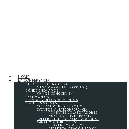
HOME
LA CONFERENCIA
DE LOS PIES A LA CABEZA
MEMORIAS ANUALES (2013-25)
DÓNDE ENCAJAMOS
YA NOS CONOCEN EN…
TESTIMONIOS
PREMIOS Y RECONOCIMIENTOS
Y MUCHÍSIMO MÁS…
COLECCIÓN ‘PIES DE FOTO’
EVENTOS MULTICONFERENCIA
PONENTES COLABORADORES
NUESTRO PRIMER EVENTO
TALLERES INTELIGENCIA EMOCIONAL
CANAL YOUTUBE Y RRSS
ECOS EN LOS MEDIOS
DESPIERTA (ARAGÓN RADIO)