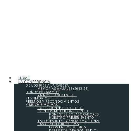
HOME
LA CONFERENCIA
DE LOS PIES A LA CABEZA
MEMORIAS ANUALES (2013-25)
DÓNDE ENCAJAMOS
YA NOS CONOCEN EN…
TESTIMONIOS
PREMIOS Y RECONOCIMIENTOS
Y MUCHÍSIMO MÁS…
COLECCIÓN ‘PIES DE FOTO’
EVENTOS MULTICONFERENCIA
PONENTES COLABORADORES
NUESTRO PRIMER EVENTO
TALLERES INTELIGENCIA EMOCIONAL
CANAL YOUTUBE Y RRSS
ECOS EN LOS MEDIOS
DESPIERTA (ARAGÓN RADIO)