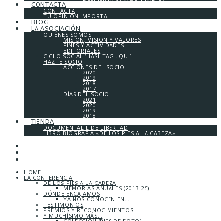
CONTACTA
CONTACTA
TU OPINIÓN IMPORTA
BLOG
LA ASOCIACIÓN
QUIÉNES SOMOS
MISIÓN, VISIÓN Y VALORES
FINES Y ACTIVIDADES
EDITORIALES
CICLO SOCIAL ‘HASHTAG…QUI’
HAZTE SOCIO
ACCIONES DEL SOCIO
2020
2019
2018
2017
DÍAS DEL SOCIO
2021
2020
2019
2018
TIENDA
DOCUMENTAL L DE LIBERTAD
LIBRO BIOGRAFÍA «DE LOS PIES A LA CABEZA»
HOME
LA CONFERENCIA
DE LOS PIES A LA CABEZA
MEMORIAS ANUALES (2013-25)
DÓNDE ENCAJAMOS
YA NOS CONOCEN EN…
TESTIMONIOS
PREMIOS Y RECONOCIMIENTOS
Y MUCHÍSIMO MÁS…
COLECCIÓN ‘PIES DE FOTO’