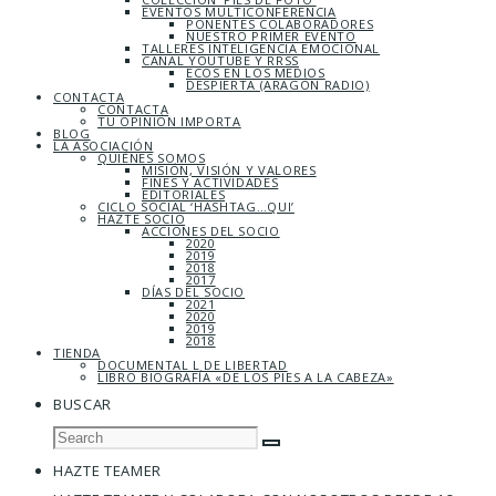
EVENTOS MULTICONFERENCIA
PONENTES COLABORADORES
NUESTRO PRIMER EVENTO
TALLERES INTELIGENCIA EMOCIONAL
CANAL YOUTUBE Y RRSS
ECOS EN LOS MEDIOS
DESPIERTA (ARAGÓN RADIO)
CONTACTA
CONTACTA
TU OPINIÓN IMPORTA
BLOG
LA ASOCIACIÓN
QUIÉNES SOMOS
MISIÓN, VISIÓN Y VALORES
FINES Y ACTIVIDADES
EDITORIALES
CICLO SOCIAL ‘HASHTAG…QUI’
HAZTE SOCIO
ACCIONES DEL SOCIO
2020
2019
2018
2017
DÍAS DEL SOCIO
2021
2020
2019
2018
TIENDA
DOCUMENTAL L DE LIBERTAD
LIBRO BIOGRAFÍA «DE LOS PIES A LA CABEZA»
BUSCAR
HAZTE TEAMER