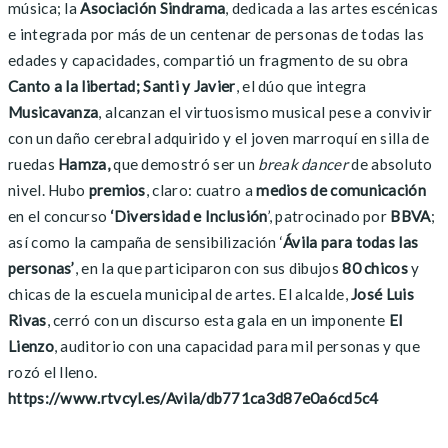
música; la
Asociación Sindrama
, dedicada a las artes escénicas
e integrada por más de un centenar de personas de todas las
edades y capacidades, compartió un fragmento de su obra
Canto a la libertad; Santi y Javier
, el dúo que integra
Musicavanza
, alcanzan el virtuosismo musical pese a convivir
con un daño cerebral adquirido y el joven marroquí en silla de
ruedas
Hamza,
que demostró ser un
break dancer
de absoluto
nivel. Hubo
premios
, claro: cuatro a
medios de comunicación
en el concurso
‘Diversidad e Inclusión
’, patrocinado por
BBVA
;
así como la campaña de sensibilización ‘
Ávila para todas las
personas’
, en la que participaron con sus dibujos
80 chicos
y
chicas de la escuela municipal de artes. El alcalde,
José Luis
Rivas
, cerró con un discurso esta gala en un imponente
El
Lienzo
, auditorio con una capacidad para mil personas y que
rozó el lleno.
https://www.rtvcyl.es/Avila/db771ca3d87e0a6cd5c4