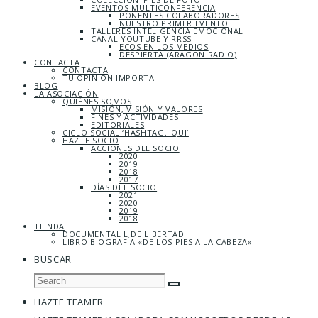
EVENTOS MULTICONFERENCIA
PONENTES COLABORADORES
NUESTRO PRIMER EVENTO
TALLERES INTELIGENCIA EMOCIONAL
CANAL YOUTUBE Y RRSS
ECOS EN LOS MEDIOS
DESPIERTA (ARAGÓN RADIO)
CONTACTA
CONTACTA
TU OPINIÓN IMPORTA
BLOG
LA ASOCIACIÓN
QUIÉNES SOMOS
MISIÓN, VISIÓN Y VALORES
FINES Y ACTIVIDADES
EDITORIALES
CICLO SOCIAL ‘HASHTAG…QUI’
HAZTE SOCIO
ACCIONES DEL SOCIO
2020
2019
2018
2017
DÍAS DEL SOCIO
2021
2020
2019
2018
TIENDA
DOCUMENTAL L DE LIBERTAD
LIBRO BIOGRAFÍA «DE LOS PIES A LA CABEZA»
BUSCAR
HAZTE TEAMER