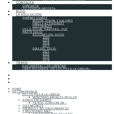
CONTACTA
CONTACTA
TU OPINIÓN IMPORTA
BLOG
LA ASOCIACIÓN
QUIÉNES SOMOS
MISIÓN, VISIÓN Y VALORES
FINES Y ACTIVIDADES
EDITORIALES
CICLO SOCIAL ‘HASHTAG…QUI’
HAZTE SOCIO
ACCIONES DEL SOCIO
2020
2019
2018
2017
DÍAS DEL SOCIO
2021
2020
2019
2018
TIENDA
DOCUMENTAL L DE LIBERTAD
LIBRO BIOGRAFÍA «DE LOS PIES A LA CABEZA»
HOME
LA CONFERENCIA
DE LOS PIES A LA CABEZA
MEMORIAS ANUALES (2013-25)
DÓNDE ENCAJAMOS
YA NOS CONOCEN EN…
TESTIMONIOS
PREMIOS Y RECONOCIMIENTOS
Y MUCHÍSIMO MÁS…
COLECCIÓN ‘PIES DE FOTO’