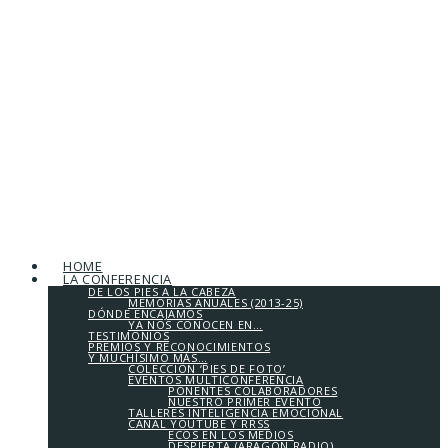
HOME
LA CONFERENCIA
DE LOS PIES A LA CABEZA
MEMORIAS ANUALES (2013-25)
DÓNDE ENCAJAMOS
YA NOS CONOCEN EN…
TESTIMONIOS
PREMIOS Y RECONOCIMIENTOS
Y MUCHÍSIMO MÁS…
COLECCIÓN ‘PIES DE FOTO’
EVENTOS MULTICONFERENCIA
PONENTES COLABORADORES
NUESTRO PRIMER EVENTO
TALLERES INTELIGENCIA EMOCIONAL
CANAL YOUTUBE Y RRSS
ECOS EN LOS MEDIOS
DESPIERTA (ARAGÓN RADIO)