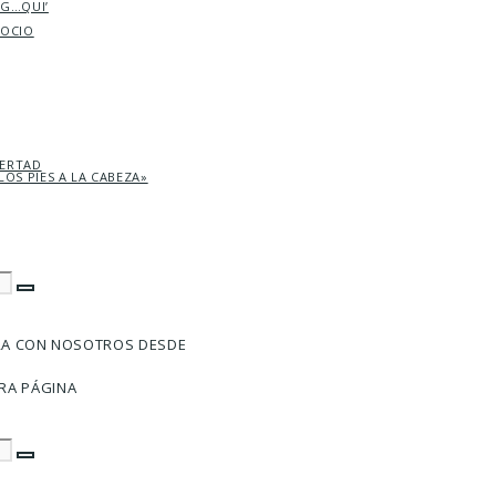
AG…QUI’
SOCIO
BERTAD
LOS PIES A LA CABEZA»
RA CON NOSOTROS DESDE
RA PÁGINA