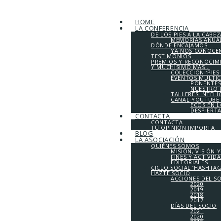
HOME
LA CONFERENCIA
DE LOS PIES A LA CABEZ
MEMORIAS ANUALE
DÓNDE ENCAJAMOS
YA NOS CONOCE
TESTIMONIOS
PREMIOS Y RECONOCIM
Y MUCHÍSIMO MÁS…
COLECCIÓN ‘PIES
EVENTOS MULTI
PONENTES
NUESTRO 
TALLERES INTEL
CANAL YOUTUBE 
ECOS EN 
DESPIERT
CONTACTA
CONTACTA
TU OPINIÓN IMPORTA
BLOG
LA ASOCIACIÓN
QUIÉNES SOMOS
MISIÓN, VISIÓN 
FINES Y ACTIVID
EDITORIALES
CICLO SOCIAL ‘HASHTA
HAZTE SOCIO
ACCIONES DEL S
2020
2019
2018
2017
DÍAS DEL SOCIO
2021
2020