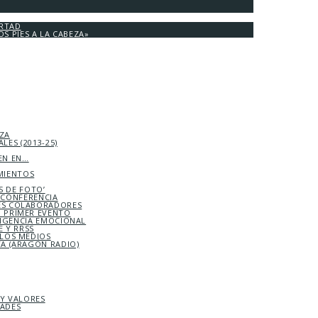
ERTAD
OS PIES A LA CABEZA»
EZA
LES (2013-25)
EN EN…
MIENTOS
S DE FOTO’
ICONFERENCIA
S COLABORADORES
 PRIMER EVENTO
LIGENCIA EMOCIONAL
 Y RRSS
 LOS MEDIOS
TA (ARAGÓN RADIO)
 Y VALORES
DADES