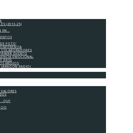
A
S (2013-25)
N EN…
IENTOS
 DE FOTO’
CONFERENCIA
 COLABORADORES
PRIMER EVENTO
IGENCIA EMOCIONAL
Y RRSS
LOS MEDIOS
A (ARAGÓN RADIO)
Y VALORES
ADES
G…QUI’
OCIO