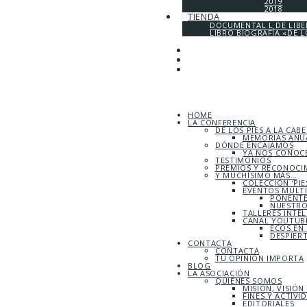
2019
2018
TIENDA
DOCUMENTAL L DE LIB
LIBRO BIOGRAFÍA «DE L
HOME
LA CONFERENCIA
DE LOS PIES A LA CAB
MEMORIAS ANUA
DÓNDE ENCAJAMOS
YA NOS CONOC
TESTIMONIOS
PREMIOS Y RECONOCI
Y MUCHÍSIMO MÁS…
COLECCIÓN ‘PIE
EVENTOS MULT
PONENTE
NUESTRO
TALLERES INTE
CANAL YOUTUBE
ECOS EN
DESPIER
CONTACTA
CONTACTA
TU OPINIÓN IMPORTA
BLOG
LA ASOCIACIÓN
QUIÉNES SOMOS
MISIÓN, VISIÓN
FINES Y ACTIVI
EDITORIALES