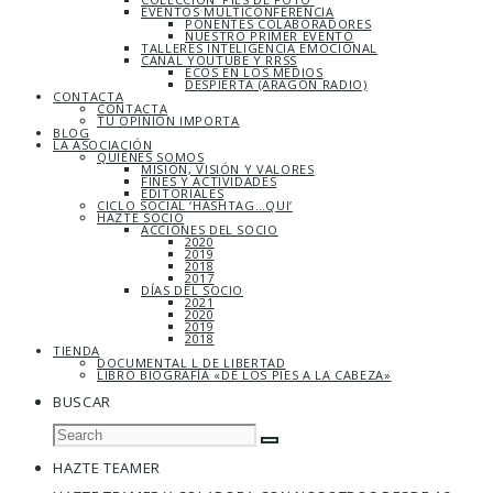
EVENTOS MULTICONFERENCIA
PONENTES COLABORADORES
NUESTRO PRIMER EVENTO
TALLERES INTELIGENCIA EMOCIONAL
CANAL YOUTUBE Y RRSS
ECOS EN LOS MEDIOS
DESPIERTA (ARAGÓN RADIO)
CONTACTA
CONTACTA
TU OPINIÓN IMPORTA
BLOG
LA ASOCIACIÓN
QUIÉNES SOMOS
MISIÓN, VISIÓN Y VALORES
FINES Y ACTIVIDADES
EDITORIALES
CICLO SOCIAL ‘HASHTAG…QUI’
HAZTE SOCIO
ACCIONES DEL SOCIO
2020
2019
2018
2017
DÍAS DEL SOCIO
2021
2020
2019
2018
TIENDA
DOCUMENTAL L DE LIBERTAD
LIBRO BIOGRAFÍA «DE LOS PIES A LA CABEZA»
BUSCAR
HAZTE TEAMER