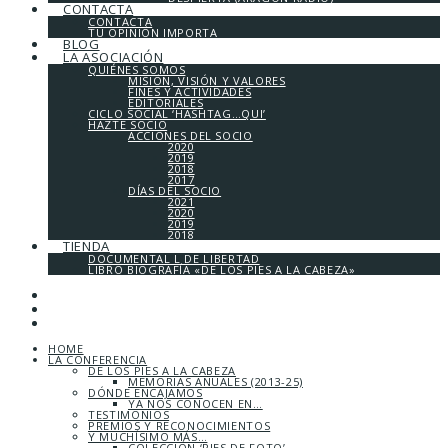
CONTACTA
CONTACTA
TU OPINIÓN IMPORTA
BLOG
LA ASOCIACIÓN
QUIÉNES SOMOS
MISIÓN, VISIÓN Y VALORES
FINES Y ACTIVIDADES
EDITORIALES
CICLO SOCIAL ‘HASHTAG…QUI’
HAZTE SOCIO
ACCIONES DEL SOCIO
2020
2019
2018
2017
DÍAS DEL SOCIO
2021
2020
2019
2018
TIENDA
DOCUMENTAL L DE LIBERTAD
LIBRO BIOGRAFÍA «DE LOS PIES A LA CABEZA»
HOME
LA CONFERENCIA
DE LOS PIES A LA CABEZA
MEMORIAS ANUALES (2013-25)
DÓNDE ENCAJAMOS
YA NOS CONOCEN EN…
TESTIMONIOS
PREMIOS Y RECONOCIMIENTOS
Y MUCHÍSIMO MÁS…
COLECCIÓN ‘PIES DE FOTO’