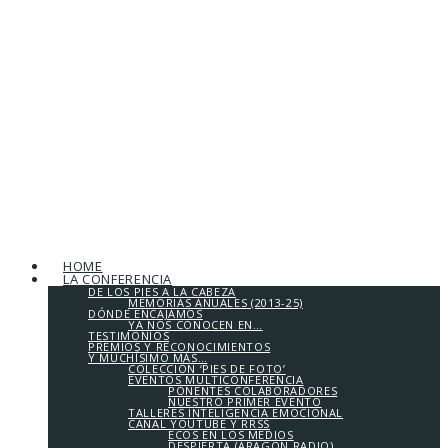
HOME
LA CONFERENCIA
DE LOS PIES A LA CABEZA
MEMORIAS ANUALES (2013-25)
DÓNDE ENCAJAMOS
YA NOS CONOCEN EN…
TESTIMONIOS
PREMIOS Y RECONOCIMIENTOS
Y MUCHÍSIMO MÁS…
COLECCIÓN ‘PIES DE FOTO’
EVENTOS MULTICONFERENCIA
PONENTES COLABORADORES
NUESTRO PRIMER EVENTO
TALLERES INTELIGENCIA EMOCIONAL
CANAL YOUTUBE Y RRSS
ECOS EN LOS MEDIOS
DESPIERTA (ARAGÓN RADIO)