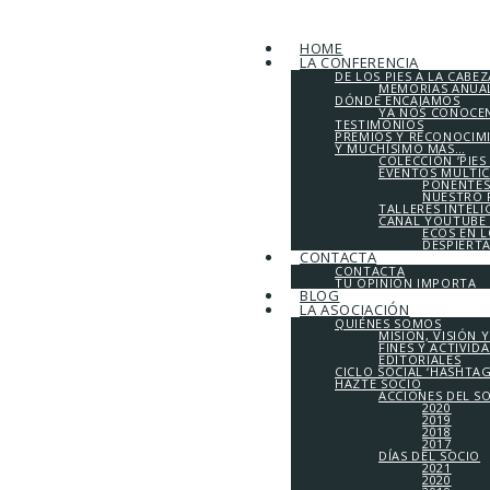
HOME
LA CONFERENCIA
DE LOS PIES A LA CABEZ
MEMORIAS ANUALE
DÓNDE ENCAJAMOS
YA NOS CONOCE
TESTIMONIOS
PREMIOS Y RECONOCIM
Y MUCHÍSIMO MÁS…
COLECCIÓN ‘PIES
EVENTOS MULTI
PONENTES
NUESTRO 
TALLERES INTEL
CANAL YOUTUBE 
ECOS EN 
DESPIERT
CONTACTA
CONTACTA
TU OPINIÓN IMPORTA
BLOG
LA ASOCIACIÓN
QUIÉNES SOMOS
MISIÓN, VISIÓN 
FINES Y ACTIVID
EDITORIALES
CICLO SOCIAL ‘HASHTA
HAZTE SOCIO
ACCIONES DEL S
2020
2019
2018
2017
DÍAS DEL SOCIO
2021
2020