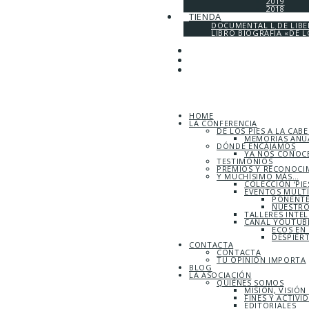
2019
2018
TIENDA
DOCUMENTAL L DE LIB
LIBRO BIOGRAFÍA «DE L
HOME
LA CONFERENCIA
DE LOS PIES A LA CAB
MEMORIAS ANUA
DÓNDE ENCAJAMOS
YA NOS CONOC
TESTIMONIOS
PREMIOS Y RECONOCI
Y MUCHÍSIMO MÁS…
COLECCIÓN ‘PIE
EVENTOS MULT
PONENTE
NUESTRO
TALLERES INTE
CANAL YOUTUBE
ECOS EN
DESPIER
CONTACTA
CONTACTA
TU OPINIÓN IMPORTA
BLOG
LA ASOCIACIÓN
QUIÉNES SOMOS
MISIÓN, VISIÓN
FINES Y ACTIVI
EDITORIALES