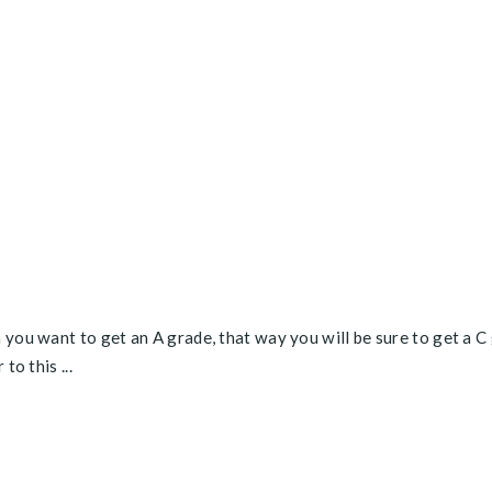
ou want to get an A grade, that way you will be sure to get a C g
o this ...