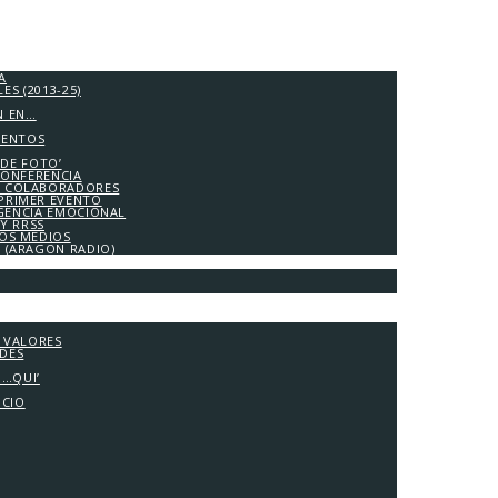
A
S (2013-25)
N EN…
IENTOS
 DE FOTO’
CONFERENCIA
 COLABORADORES
PRIMER EVENTO
IGENCIA EMOCIONAL
Y RRSS
LOS MEDIOS
A (ARAGÓN RADIO)
Y VALORES
ADES
G…QUI’
OCIO