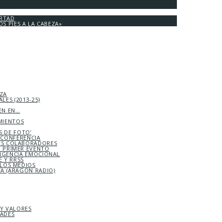
ERTAD
OS PIES A LA CABEZA»
EZA
LES (2013-25)
EN EN…
MIENTOS
S DE FOTO’
ICONFERENCIA
S COLABORADORES
 PRIMER EVENTO
LIGENCIA EMOCIONAL
 Y RRSS
 LOS MEDIOS
TA (ARAGÓN RADIO)
 Y VALORES
DADES