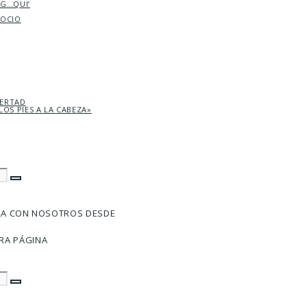
AG…QUI’
SOCIO
BERTAD
LOS PIES A LA CABEZA»
RA CON NOSOTROS DESDE
RA PÁGINA