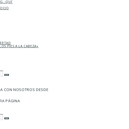
AG…QUI’
SOCIO
BERTAD
LOS PIES A LA CABEZA»
RA CON NOSOTROS DESDE
RA PÁGINA