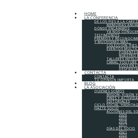
HOME
LA CONFERENCIA
DE LOS PIES A LA CABEZ
MEMORIAS ANUALE
DÓNDE ENCAJAMOS
YA NOS CONOCE
TESTIMONIOS
PREMIOS Y RECONOCIM
Y MUCHÍSIMO MÁS…
COLECCIÓN ‘PIES
EVENTOS MULTI
PONENTES
NUESTRO 
TALLERES INTEL
CANAL YOUTUBE 
ECOS EN 
DESPIERT
CONTACTA
CONTACTA
TU OPINIÓN IMPORTA
BLOG
LA ASOCIACIÓN
QUIÉNES SOMOS
MISIÓN, VISIÓN 
FINES Y ACTIVID
EDITORIALES
CICLO SOCIAL ‘HASHTA
HAZTE SOCIO
ACCIONES DEL S
2020
2019
2018
2017
DÍAS DEL SOCIO
2021
2020