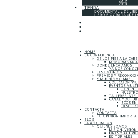
2019
2018
TIENDA
DOCUMENTAL L DE LIB
LIBRO BIOGRAFÍA «DE L
HOME
LA CONFERENCIA
DE LOS PIES A LA CAB
MEMORIAS ANUA
DÓNDE ENCAJAMOS
YA NOS CONOC
TESTIMONIOS
PREMIOS Y RECONOCI
Y MUCHÍSIMO MÁS…
COLECCIÓN ‘PIE
EVENTOS MULT
PONENTE
NUESTRO
TALLERES INTE
CANAL YOUTUBE
ECOS EN
DESPIER
CONTACTA
CONTACTA
TU OPINIÓN IMPORTA
BLOG
LA ASOCIACIÓN
QUIÉNES SOMOS
MISIÓN, VISIÓN
FINES Y ACTIVI
EDITORIALES