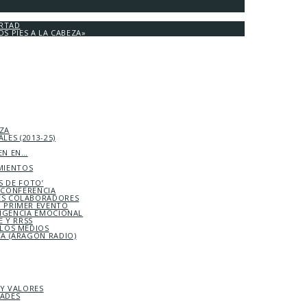
ERTAD
OS PIES A LA CABEZA»
EZA
LES (2013-25)
EN EN…
MIENTOS
S DE FOTO’
ICONFERENCIA
S COLABORADORES
 PRIMER EVENTO
LIGENCIA EMOCIONAL
 Y RRSS
 LOS MEDIOS
TA (ARAGÓN RADIO)
 Y VALORES
DADES