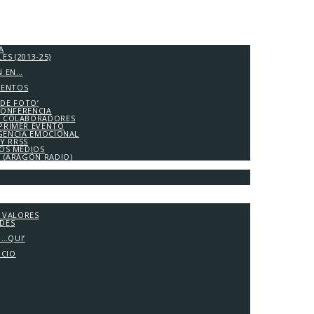
A
S (2013-25)
N EN…
IENTOS
 DE FOTO’
CONFERENCIA
 COLABORADORES
PRIMER EVENTO
IGENCIA EMOCIONAL
Y RRSS
LOS MEDIOS
A (ARAGÓN RADIO)
Y VALORES
ADES
G…QUI’
OCIO