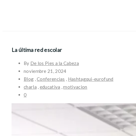
La última red escolar
By
De los Pies a la Cabeza
noviembre 21, 2024
Blog
,
Conferencias
,
Hashtagqui-eurofund
charla
,
educativa
,
motivacion
0