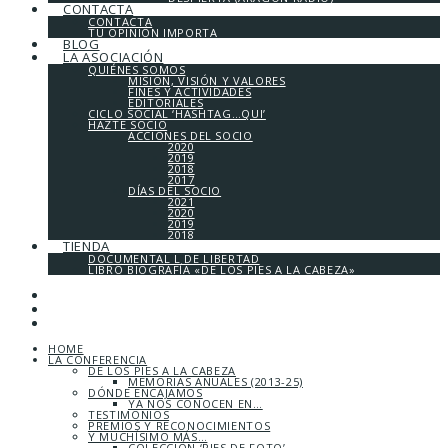
CONTACTA
CONTACTA
TU OPINIÓN IMPORTA
BLOG
LA ASOCIACIÓN
QUIÉNES SOMOS
MISIÓN, VISIÓN Y VALORES
FINES Y ACTIVIDADES
EDITORIALES
CICLO SOCIAL ‘HASHTAG…QUI’
HAZTE SOCIO
ACCIONES DEL SOCIO
2020
2019
2018
2017
DÍAS DEL SOCIO
2021
2020
2019
2018
TIENDA
DOCUMENTAL L DE LIBERTAD
LIBRO BIOGRAFÍA «DE LOS PIES A LA CABEZA»
HOME
LA CONFERENCIA
DE LOS PIES A LA CABEZA
MEMORIAS ANUALES (2013-25)
DÓNDE ENCAJAMOS
YA NOS CONOCEN EN…
TESTIMONIOS
PREMIOS Y RECONOCIMIENTOS
Y MUCHÍSIMO MÁS…
COLECCIÓN ‘PIES DE FOTO’