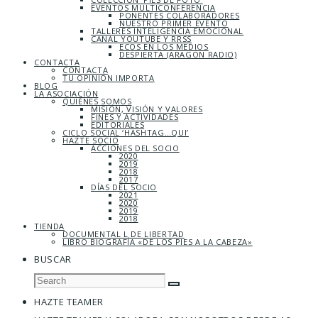
EVENTOS MULTICONFERENCIA
PONENTES COLABORADORES
NUESTRO PRIMER EVENTO
TALLERES INTELIGENCIA EMOCIONAL
CANAL YOUTUBE Y RRSS
ECOS EN LOS MEDIOS
DESPIERTA (ARAGÓN RADIO)
CONTACTA
CONTACTA
TU OPINIÓN IMPORTA
BLOG
LA ASOCIACIÓN
QUIÉNES SOMOS
MISIÓN, VISIÓN Y VALORES
FINES Y ACTIVIDADES
EDITORIALES
CICLO SOCIAL ‘HASHTAG…QUI’
HAZTE SOCIO
ACCIONES DEL SOCIO
2020
2019
2018
2017
DÍAS DEL SOCIO
2021
2020
2019
2018
TIENDA
DOCUMENTAL L DE LIBERTAD
LIBRO BIOGRAFÍA «DE LOS PIES A LA CABEZA»
BUSCAR
HAZTE TEAMER