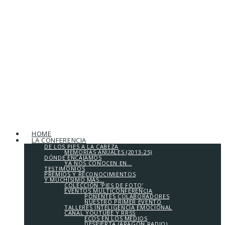
HOME
LA CONFERENCIA
DE LOS PIES A LA CABEZA
MEMORIAS ANUALES (2013-25)
DÓNDE ENCAJAMOS
YA NOS CONOCEN EN…
TESTIMONIOS
PREMIOS Y RECONOCIMIENTOS
Y MUCHÍSIMO MÁS…
COLECCIÓN ‘PIES DE FOTO’
EVENTOS MULTICONFERENCIA
PONENTES COLABORADORES
NUESTRO PRIMER EVENTO
TALLERES INTELIGENCIA EMOCIONAL
CANAL YOUTUBE Y RRSS
ECOS EN LOS MEDIOS
DESPIERTA (ARAGÓN RADIO)