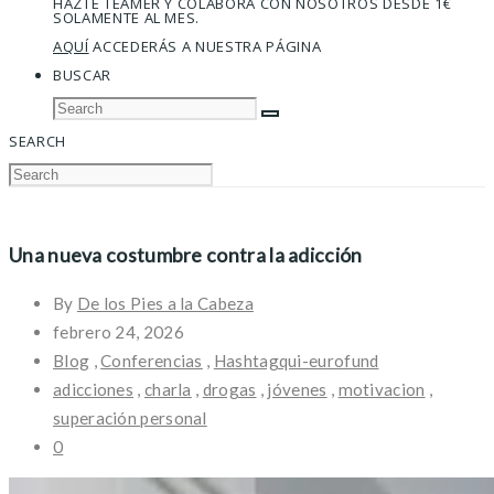
HAZTE TEAMER Y COLABORA CON NOSOTROS DESDE 1€
SOLAMENTE AL MES.
AQUÍ
ACCEDERÁS A NUESTRA PÁGINA
BUSCAR
SEARCH
Una nueva costumbre contra la adicción
By
De los Pies a la Cabeza
febrero 24, 2026
Blog
,
Conferencias
,
Hashtagqui-eurofund
adicciones
,
charla
,
drogas
,
jóvenes
,
motivacion
,
superación personal
0