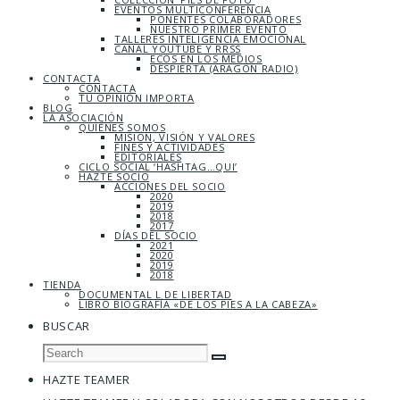
EVENTOS MULTICONFERENCIA
PONENTES COLABORADORES
NUESTRO PRIMER EVENTO
TALLERES INTELIGENCIA EMOCIONAL
CANAL YOUTUBE Y RRSS
ECOS EN LOS MEDIOS
DESPIERTA (ARAGÓN RADIO)
CONTACTA
CONTACTA
TU OPINIÓN IMPORTA
BLOG
LA ASOCIACIÓN
QUIÉNES SOMOS
MISIÓN, VISIÓN Y VALORES
FINES Y ACTIVIDADES
EDITORIALES
CICLO SOCIAL ‘HASHTAG…QUI’
HAZTE SOCIO
ACCIONES DEL SOCIO
2020
2019
2018
2017
DÍAS DEL SOCIO
2021
2020
2019
2018
TIENDA
DOCUMENTAL L DE LIBERTAD
LIBRO BIOGRAFÍA «DE LOS PIES A LA CABEZA»
BUSCAR
HAZTE TEAMER