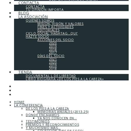
CONTACTA
CONTACTA
TU OPINIÓN IMPORTA
BLOG
LA ASOCIACIÓN
QUIÉNES SOMOS
MISIÓN, VISIÓN Y VALORES
FINES Y ACTIVIDADES
EDITORIALES
CICLO SOCIAL ‘HASHTAG…QUI’
HAZTE SOCIO
ACCIONES DEL SOCIO
2020
2019
2018
2017
DÍAS DEL SOCIO
2021
2020
2019
2018
TIENDA
DOCUMENTAL L DE LIBERTAD
LIBRO BIOGRAFÍA «DE LOS PIES A LA CABEZA»
HOME
LA CONFERENCIA
DE LOS PIES A LA CABEZA
MEMORIAS ANUALES (2013-25)
DÓNDE ENCAJAMOS
YA NOS CONOCEN EN…
TESTIMONIOS
PREMIOS Y RECONOCIMIENTOS
Y MUCHÍSIMO MÁS…
COLECCIÓN ‘PIES DE FOTO’