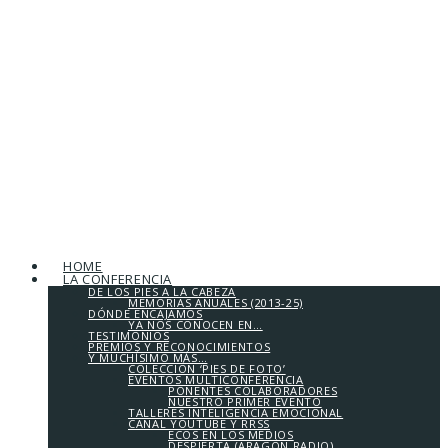
HOME
LA CONFERENCIA
DE LOS PIES A LA CABEZA
MEMORIAS ANUALES (2013-25)
DÓNDE ENCAJAMOS
YA NOS CONOCEN EN…
TESTIMONIOS
PREMIOS Y RECONOCIMIENTOS
Y MUCHÍSIMO MÁS…
COLECCIÓN ‘PIES DE FOTO’
EVENTOS MULTICONFERENCIA
PONENTES COLABORADORES
NUESTRO PRIMER EVENTO
TALLERES INTELIGENCIA EMOCIONAL
CANAL YOUTUBE Y RRSS
ECOS EN LOS MEDIOS
DESPIERTA (ARAGÓN RADIO)